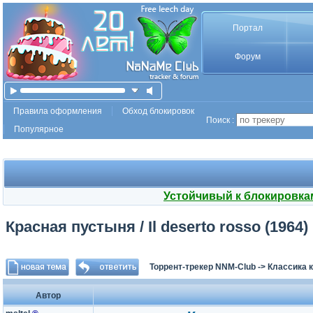
Портал
Форум
Правила оформления
Обход блокировок
Поиск :
Популярное
Устойчивый к блокировка
Красная пустыня / Il deserto rosso (1964) 
Торрент-трекер NNM-Club
->
Классика 
Автор