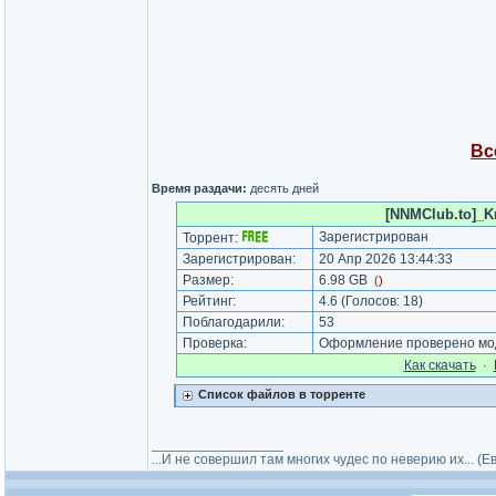
Вс
Время раздачи:
десять дней
[NNMClub.to]_Kr
Зарегистрирован
Торрент:
Зарегистрирован:
20 Апр 2026 13:44:33
Размер:
6.98 GB
(
)
Рейтинг:
4.6
(Голосов:
18
)
Поблагодарили:
53
Проверка:
Оформление проверено мод
Как cкачать
·
Список файлов в торренте
_________________
...И не совершил там многих чудес по неверию их... (