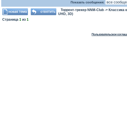
Показать сообщения:
Торрент-трекер NNM-Club
->
Классика 
UHD, 3D)
Страница
1
из
1
Пользовательское соглаш