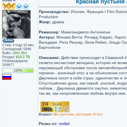
msltel
®
Красная пустыня / 
Производство:
Италия, Франция / Film Duemil
Production
Жанр:
драма
Режиссер:
Микеланджело Антониони
Актеры:
Моника Витти, Ричард Хэррис, Карло 
Вальдери, Рита Ренуар, Лили Реймс, Альдо Гр
Стаж: 4 года 10 мес.
Бартолески
Сообщений: 5999
Ratio:
1991.964
Раздал:
819.2 TB
Описание:
Действие происходит в Северной И
Поблагодарили:
сюжета несчастная женщина, которая не може
269877
окружающей обстановке после автомобильной
100%
героини - конечный итог, а не объяснение сос
Джулиана носит в себе страх, одиночество и тя
Опустошённая душа, как серый, унылый, инду
пейзаж... Джулиана движется смутно, невнятно
так же, как непроявленная любовь внутри нее..
7.4
19,430
/10
Возраст:
16+
(зрителям, достигшим 16 лет)
Релиз от:
msltel