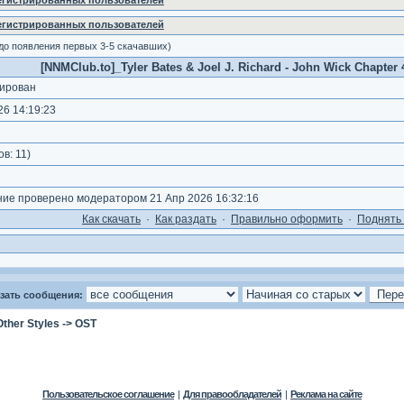
регистрированных пользователей
регистрированных пользователей
 до появления первых 3-5 скачавших)
[NNMClub.to]_Tyler Bates & Joel J. Richard - John Wick Chapter 4
ирован
6 14:19:23
ов:
11
)
е проверено модератором 21 Апр 2026 16:32:16
Как cкачать
·
Как раздать
·
Правильно оформить
·
Поднять 
зать сообщения:
Other Styles
->
OST
Пользовательское соглашение
|
Для правообладателей
|
Реклама на сайте