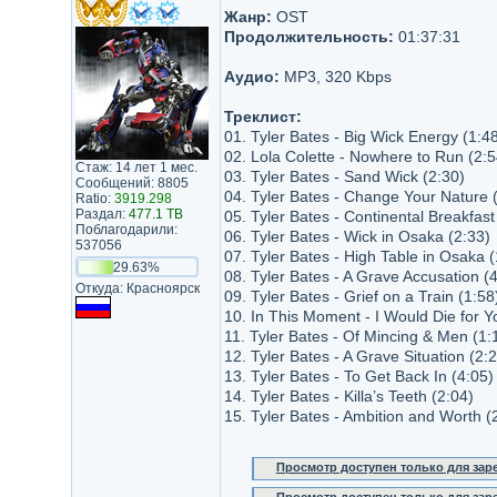
Жанр:
OST
Продолжительность:
01:37:31
Аудио:
MP3, 320 Kbps
Треклист:
01. Tyler Bates - Big Wick Energy (1:4
02. Lola Colette - Nowhere to Run (2:5
Стаж: 14 лет 1 мес.
03. Tyler Bates - Sand Wick (2:30)
Сообщений: 8805
04. Tyler Bates - Change Your Nature 
Ratio:
3919.298
Раздал:
477.1 TB
05. Tyler Bates - Continental Breakfast
Поблагодарили:
06. Tyler Bates - Wick in Osaka (2:33)
537056
07. Tyler Bates - High Table in Osaka (
29.63%
08. Tyler Bates - A Grave Accusation (
Откуда: Красноярск
09. Tyler Bates - Grief on a Train (1:58
10. In This Moment - I Would Die for Y
11. Tyler Bates - Of Mincing & Men (1:
12. Tyler Bates - A Grave Situation (2:
13. Tyler Bates - To Get Back In (4:05)
14. Tyler Bates - Killa’s Teeth (2:04)
15. Tyler Bates - Ambition and Worth (
Просмотр доступен только для за