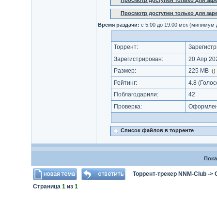
Просмотр доступен только для за
Просмотр доступен только для за
Время раздачи:
с 5:00 до 19:00 мск (минимум
Торрент:
Зарегистр
Зарегистрирован:
20 Апр 202
Размер:
225 MB
(
)
Рейтинг:
4.8
(Голос
Поблагодарили:
42
Проверка:
Оформлени
Список файлов в торренте
Пока
Торрент-трекер NNM-Club
->
Страница
1
из
1