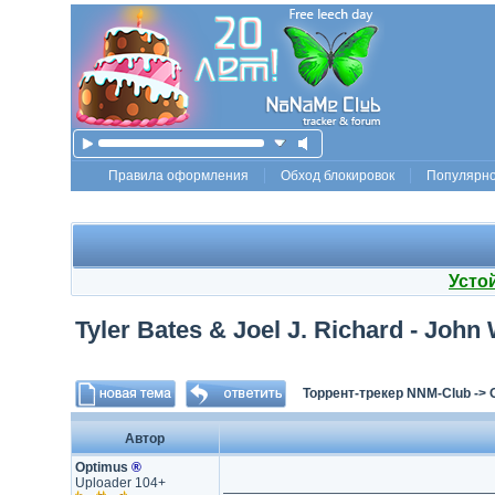
Правила оформления
Обход блокировок
Популярн
Усто
Tyler Bates & Joel J. Richard - Joh
Торрент-трекер NNM-Club
->
Автор
Optimus
®
Uploader 104+