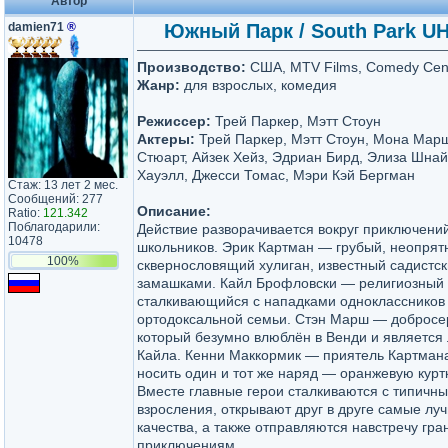
Автор
damien71
®
Южный Парк / South Park UHD
Производство:
США, MTV Films, Comedy Cent
Жанр:
для взрослых, комедия
Режиссер:
Трей Паркер, Мэтт Стоун
Актеры:
Трей Паркер, Мэтт Стоун, Мона Мар
Стюарт, Айзек Хейз, Эдриан Бирд, Элиза Шна
Хауэлл, Джесси Томас, Мэри Кэй Бергман
Стаж: 13 лет 2 мес.
Сообщений: 277
Описание:
Ratio:
121.342
Поблагодарили:
Действие разворачивается вокруг приключени
10478
школьников. Эрик Картман — грубый, неопрят
100%
сквернословящий хулиган, известный садистс
замашками. Кайл Брофловски — религиозный 
сталкивающийся с нападками одноклассников 
ортодоксальной семьи. Стэн Марш — добросе
который безумно влюблён в Венди и является
Кайла. Кенни Маккормик — приятель Картман
носить один и тот же наряд — оранжевую курт
Вместе главные герои сталкиваются с типич
взросления, открывают друг в друге самые лу
качества, а также отправляются навстречу гр
приключениям...