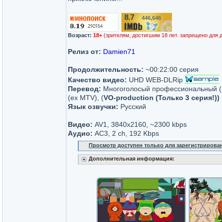
8.7
446,646
/10
Возраст:
18+
(зрителям, достигшим 18 лет. запрещено для 
Релиз от:
Damien71
Продолжительность:
~00:22:00 серия
Качество видео:
UHD WEB-DLRip
Перевод:
Многоголосый профессиональный 
(ex MTV), (
VO-production
(Только 3 серия!))
Язык озвучки:
Русский
Видео:
AV1, 3840x2160, ~2300 kbps
Аудио:
AC3, 2 ch, 192 Kbps
Просмотр доступен только для зарегистрирова
Дополнительная информация: