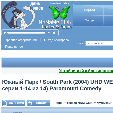
Портал
Форум
Правила оформления
Обход блокировок
Поиск :
Популярное
Устойчивый к блокировка
Южный Парк / South Park (2004) UHD WEB-
серии 1-14 из 14) Paramount Comedy
Торрент-трекер NNM-Club
->
Мультфил