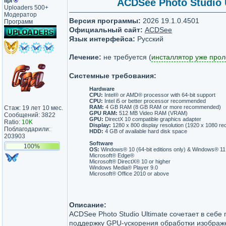
lipi
®
ACDSee Photo Studio U
Uploaders 500+
Модератор
Версия программы:
2026 19.1.0.4501
Программ
Официальный сайт:
ACDSee
Язык интерфейса:
Русский
Лечение:
не требуется (
инсталлятор уже про
Системные требования:
Hardware
CPU:
Intel® or AMD® processor with 64-bit support
CPU:
Intel i5 or better processor recommended
RAM:
4 GB RAM (8 GB RAM or more recommended)
Стаж: 19 лет 10 мес.
GPU RAM:
512 MB Video RAM (VRAM)
Сообщений: 3822
GPU:
DirectX 10 compatible graphics adapter
Ratio:
10K
Display:
1280 x 800 display resolution (1920 x 1080 
Поблагодарили:
HDD:
4 GB of available hard disk space
203903
Software
100%
OS:
Windows® 10 (64-bit editions only) & Windows® 11
Microsoft® Edge®
Microsoft® DirectX® 10 or higher
Windows Media® Player 9.0
Microsoft® Office 2010 or above
Описание:
ACDSee Photo Studio Ultimate сочетает в себе
поддержку GPU-ускорения обработки изображ