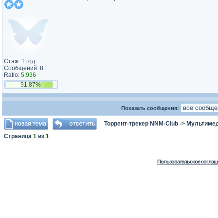
Стаж: 1 год
Сообщений: 8
Ratio:
5.936
91.87%
Показать сообщения:
Торрент-трекер NNM-Club
->
Мультимед
Страница
1
из
1
Пользовательское соглаш