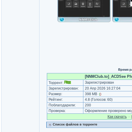
Время р
[NNMClub.to]_ACDSee Phot
Зарегистрирован
Торрент:
Зарегистрирован:
20 Апр 2026 16:27:04
Размер:
398 MB
(
)
Рейтинг:
4.8
(Голосов:
60
)
Поблагодарили:
200
Проверка:
Оформление проверено мод
Как cкачать
·
Список файлов в торренте