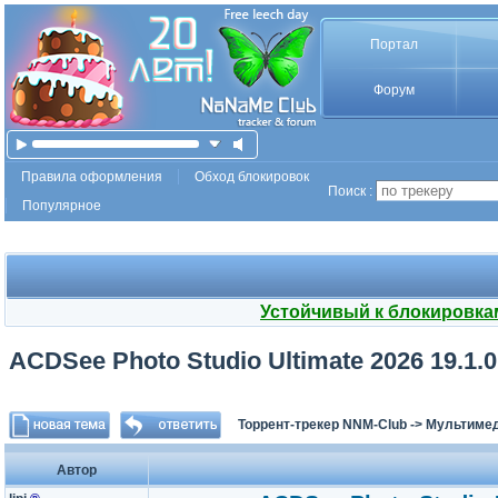
Портал
Форум
Правила оформления
Обход блокировок
Поиск :
Популярное
Устойчивый к блокировка
ACDSee Photo Studio Ultimate 2026 19.1.0
Торрент-трекер NNM-Club
->
Мультимед
Автор