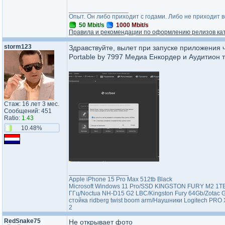
_________________
Опыт. Он либо приходит с годами. Либо не приходит 
50 Mbit/s
1000 Mbit/s
Правила и рекомендации по оформлению релизов ка
storm123
Здравствуйте, вылет при запуске приложения 
Portable by 7997 Медиа Енкордер и Аудитион 
Стаж: 16 лет 3 мес.
Сообщений: 451
Ratio:
1.43
10.48%
_________________
Apple iPhone 15 Pro Max 512tb Black
Microsoft Windows 11 Pro/SSD KINGSTON FURY M2 1TB
ГГц/Noctua NH-D15 G2 LBC/Kingston Fury 64Gb/Zotac
стойка ridberg twist boom arm/Наушники Logitech PRO 
2
RedSnake75
Не открывает фото