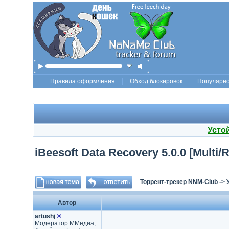
Правила оформления
Обход блокировок
Популярн
Усто
iBeesoft Data Recovery 5.0.0 [Multi/R
Торрент-трекер NNM-Club
->
Автор
artushj
®
Модератор ММедиа,