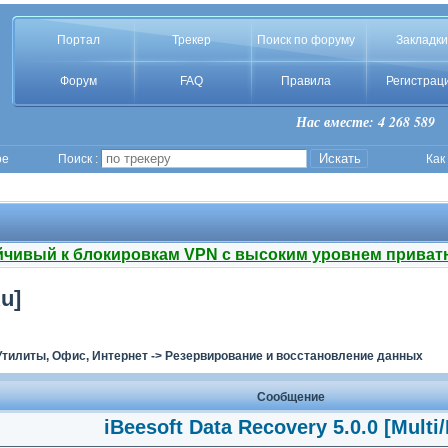
Портал
Трекер
Поиск по форуму
Закладки
Форум
FAQ
Правила
Регистрац
Нас вместе: 4 268 589
ое
Поиск :
Как
йчивый к блокировкам VPN с высоким уровнем приват
u]
Утилиты, Офис, Интернет
->
Резервирование и восстановление данных
Сообщение
iBeesoft Data Recovery 5.0.0 [Multi