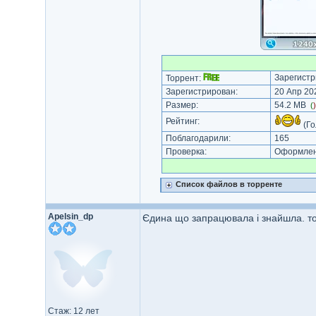
Зарегистр
Торрент:
Зарегистрирован:
20 Апр 202
Размер:
54.2 MB
(
Рейтинг:
(Го
Поблагодарили:
165
Проверка:
Оформлени
Список файлов в торренте
Apelsin_dp
Єдина що запрацювала і знайшла. то
Стаж: 12 лет