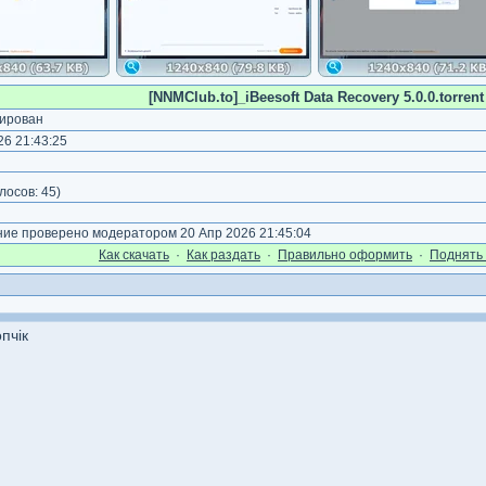
[NNMClub.to]_iBeesoft Data Recovery 5.0.0.torrent
ирован
6 21:43:25
)
лосов:
45
)
е проверено модератором 20 Апр 2026 21:45:04
Как cкачать
·
Как раздать
·
Правильно оформить
·
Поднять 
пчік