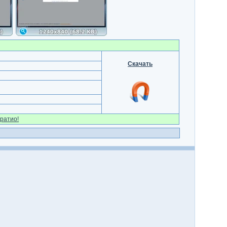
Скачать
ратио!