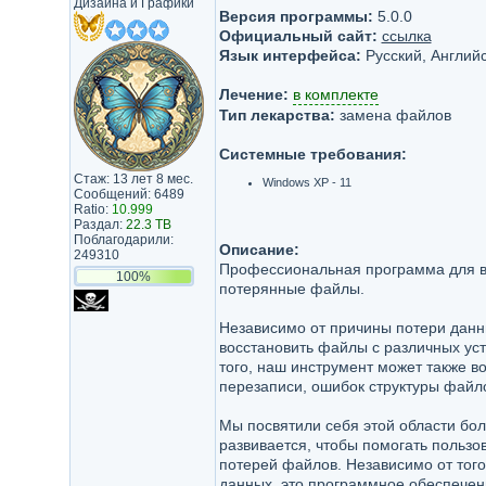
Дизайна и Графики
Версия программы:
5.0.0
Официальный сайт:
ссылка
Язык интерфейса:
Русский, Английс
Лечение:
в комплекте
Тип лекарства:
замена файлов
Системные требования:
Стаж: 13 лет 8 мес.
Windows XP - 11
Сообщений: 6489
Ratio:
10.999
Раздал:
22.3 TB
Поблагодарили:
Описание:
249310
Профессиональная программа для в
100%
потерянные файлы.
Независимо от причины потери дан
восстановить файлы с различных уст
того, наш инструмент может также в
перезаписи, ошибок структуры файло
Мы посвятили себя этой области бол
развивается, чтобы помогать польз
потерей файлов. Независимо от того
данных, это программное обеспечен