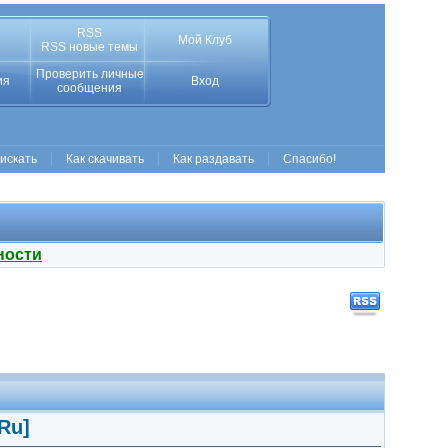
RSS
Мой Клуб
RSS новые темы
Проверить личные
ия
Вход
сообщения
 искать
Как скачивать
Как раздавать
Спасибо!
ности
/Ru]