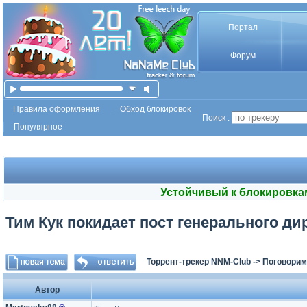
Портал
Форум
Правила оформления
Обход блокировок
Поиск :
Популярное
Устойчивый к блокировка
Тим Кук покидает пост генерального ди
Торрент-трекер NNM-Club
->
Поговорим
Автор