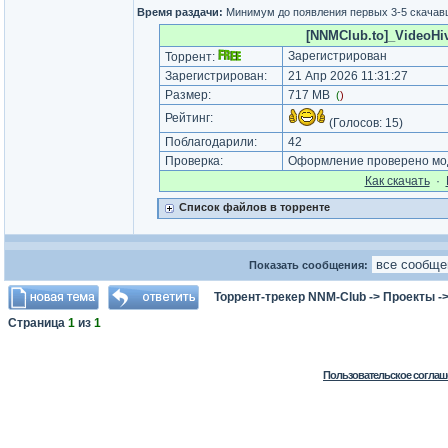
Время раздачи:
Минимум до появления первых 3-5 скача
[NNMClub.to]_VideoHive
Зарегистрирован
Торрент:
Зарегистрирован:
21 Апр 2026 11:31:27
Размер:
717 MB
(
)
Рейтинг:
(Голосов:
15
)
Поблагодарили:
42
Проверка:
Оформление проверено мод
Как cкачать
·
Список файлов в торренте
Показать сообщения:
Торрент-трекер NNM-Club
->
Проекты
-
Страница
1
из
1
Пользовательское соглаш