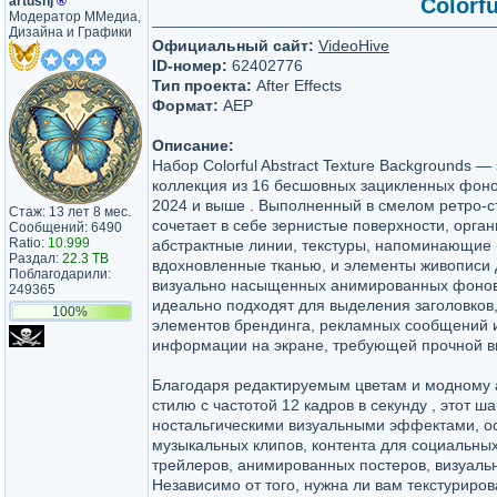
artushj
®
Colorf
Модератор ММедиа,
Дизайна и Графики
Официальный сайт:
VideoHive
ID-номер:
62402776
Тип проекта:
After Effects
Формат:
AEP
Описание:
Набор Colorful Abstract Texture Backgrounds —
коллекция из 16 бесшовных зацикленных фонов 
2024 и выше . Выполненный в смелом ретро-ст
Стаж: 13 лет 8 мес.
сочетает в себе зернистые поверхности, орган
Сообщений: 6490
Ratio:
10.999
абстрактные линии, текстуры, напоминающие б
Раздал:
22.3 TB
вдохновленные тканью, и элементы живописи 
Поблагодарили:
визуально насыщенных анимированных фонов
249365
идеально подходят для выделения заголовков,
100%
элементов брендинга, рекламных сообщений 
информации на экране, требующей прочной в
Благодаря редактируемым цветам и модному
стилю с частотой 12 кадров в секунду , этот
ностальгическими визуальными эффектами, ос
музыкальных клипов, контента для социальны
трейлеров, анимированных постеров, визуаль
Независимо от того, нужна ли вам текстуриро