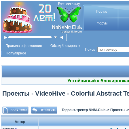
Портал
Форум
Правила оформления
Обход блокировок
Поиск :
Популярное
Устойчивый к блокировка
Проекты - VideoHive - Colorful Abstract 
Торрент-трекер NNM-Club
->
Проекты
-
Автор