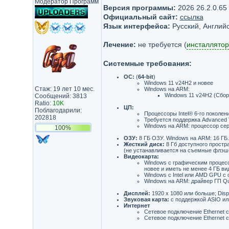
Модератор Программ
Версия программы:
2026 26.2.0.65
Официальный сайт:
ссылка
Язык интерфейса:
Русский, Английс
Лечение:
не требуется (
инсталлятор
Системные требования:
ОС:
(
64-bit
)
Windows 11 v24H2 и новее
Стаж: 19 лет 10 мес.
Windows на ARM:
Windows 11 v24H2 (Сбор
Сообщений: 3813
Ratio:
10K
ЦП:
Поблагодарили:
Процессоры Intel® 6-го поколе
202818
Требуется поддержка Advanced V
Windows на ARM: процессор се
100%
ОЗУ:
8 ГБ ОЗУ. Windows на ARM: 16 ГБ.
Жесткий диск:
8 Гб доступного простр
(не устанавливается на съемные флэш
Видеокарта:
Windows с графическим процесс
новее и иметь не менее 4 ГБ в
Windows с Intel или AMD GPU с
Windows на ARM: драйвер ГП Qu
Дисплей:
1920 x 1080 или больше; Dis
Звуковая карта:
с поддержкой ASIO или
Интернет
Сетевое подключение Ethernet с
Сетевое подключение Ethernet 