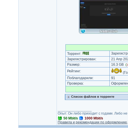
Зарегистр
Торрент:
Зарегистрирован:
21 Апр 202
Размер:
16.3 GB
(
Рейтинг:
(Го
Поблагодарили:
91
Проверка:
Оформлени
Список файлов в торренте
_________________
Опыт. Он либо приходит с годами. Либо не
50 Mbit/s
1000 Mbit/s
Правила и рекомендации по оформлению 