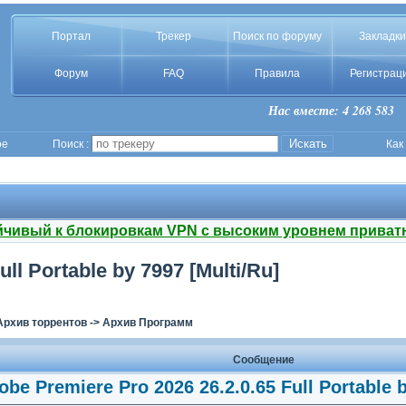
Портал
Трекер
Поиск по форуму
Закладки
Форум
FAQ
Правила
Регистрац
Нас вместе: 4 268 583
ое
Поиск :
Как
йчивый к блокировкам VPN с высоким уровнем приват
ll Portable by 7997 [Multi/Ru]
Архив торрентов
->
Архив Программ
Сообщение
obe Premiere Pro 2026 26.2.0.65 Full Portable b