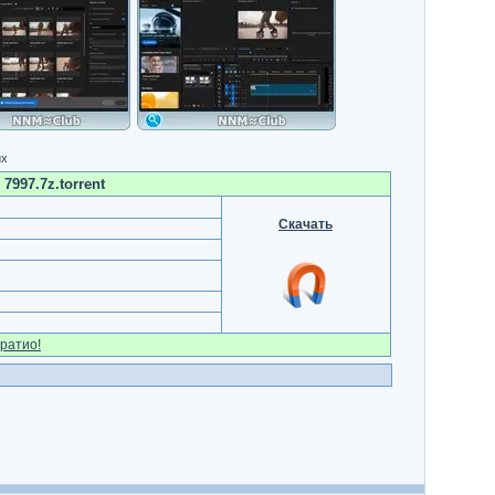
их
7997.7z.torrent
Скачать
ратио!