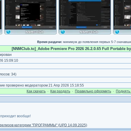
Время раздачи:
минимум до появления первых 5-7 скачавш
[NNMClub.to]_Adobe Premiere Pro 2026 26.2.0.65 Full Portable by 
ирован
6 15:09:10
)
лосов:
34
)
е проверено модератором 21 Апр 2026 15:18:55
Как cкачать
·
Как раздать
·
Правильно оформить
·
Поднять 
 приходит вообще!
релизов категории "ПРОГРАММЫ" (UPD 14.09.2025)