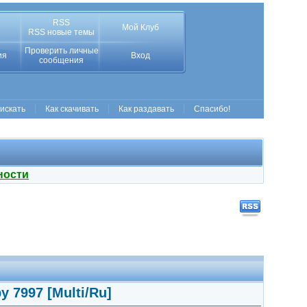
RSS
Мой Клуб
RSS новые темы
Проверить личные
ия
Вход
сообщения
 искать
Как скачивать
Как раздавать
Спасибо!
ности
y 7997 [Multi/Ru]