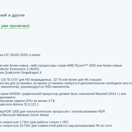
кий и другие
 уже пролечен
)
ка ОС 26100.2033) и новее
ния или более новые, либо процессоры серии AMD Ryzen™ 1000 или более новые
ector Extensions 2 (AVX2)
рии Qualcomm Snapdragon X
 (16 ГБ ОЗУ для HD-медиаданных, 32 ГБ или более для 4K и выше)
анства для установки; во время установки требуется дополнительное свободное место
-накопители); рекомендуется SSD-накопитель
ором NVIDIA: графический процессор должен быть поколения Maxwell (2014 г.) или
идеопамяти
 объемом памяти GPU не менее 4 ГБ
alcomm Adreno 31.0.121.1
playHDR 1000 для технологических процессов с использованием HDR
 Microsoft Windows Driver Model
о скоростью 1 Гбит (для работы только с HD)
со скоростью 10 Гбит для совместной работы над материалами 4K по сети