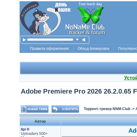
Правила оформления
Обход блокировок
Популярн
Усто
Adobe Premiere Pro 2026 26.2.0.65 Fu
Торрент-трекер NNM-Club
->
Автор
lipi
®
Ad
Uploaders 500+