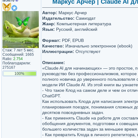
te5670
®
Маркус Арчер | Claude AI дл
Автор:
Маркус Арчер
Издательство:
Самиздат
Жанр:
Компьютерная литература
Язык:
Русский, английский
Формат:
PDF, EPUB
Качество:
Изначально электронное (ebook)
Стаж: 7 лет 5 мес.
Иллюстрации:
Отсутствуют
Сообщений: 1665
Ratio:
2.754
Описание:
Поблагодарили:
275167
«Claude AI для начинающих» — это простое, 
руководство без профессионализмов, которое 
100%
полного новичка до уверенного пользователя
модели ИИ Claude AI. Из этой книги вы узнаете
- Что такое Клод на самом деле и чем он отли
ChatGPT.
Как использовать Клода для написания элект
планирования поездок, понимания сложных д
десятков повседневных задач.
- Как применять Claude на работе для составл
обобщения документов, подготовки к совеща
большего количества задач за меньшее время
- Как превратить Клода в личного репетитора,