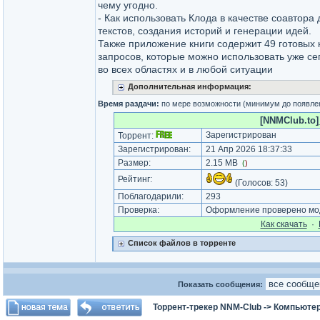
чему угодно.
- Как использовать Клода в качестве соавтора
текстов, создания историй и генерации идей.
Также приложение книги содержит 49 готовых
запросов, которые можно использовать уже се
во всех областях и в любой ситуации
Дополнительная информация:
Время раздачи:
по мере возможности (минимум до появле
[NNMClub.to]
Зарегистрирован
Торрент:
Зарегистрирован:
21 Апр 2026 18:37:33
Размер:
2.15 MB
(
)
Рейтинг:
(Голосов:
53
)
Поблагодарили:
293
Проверка:
Оформление проверено мод
Как cкачать
·
Список файлов в торренте
Показать сообщения:
Торрент-трекер NNM-Club
->
Компьютер