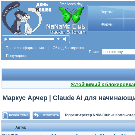
Портал
Форум
Правила оформления
Обход блокировок
Поиск :
Популярное
Устойчивый к блокировка
Маркус Арчер | Claude AI для начинающих
Торрент-трекер NNM-Club
->
Компьютер
Автор