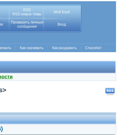
RSS
Мой Клуб
RSS новые темы
Проверить личные
ия
Вход
сообщения
 искать
Как скачивать
Как раздавать
Спасибо!
ности
s>
6)