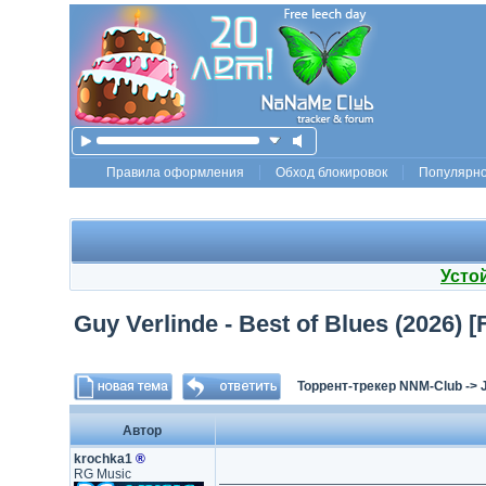
Правила оформления
Обход блокировок
Популярн
Усто
Guy Verlinde - Best of Blues (2026)
Торрент-трекер NNM-Club
->
Автор
krochka1
®
RG Music