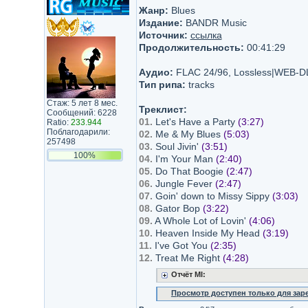
Жанр:
Blues
Издание:
BANDR Music
Источник:
ссылка
Продолжительность:
00:41:29
Аудио:
FLAC 24/96, Lossless|WEB-D
Тип рипа:
tracks
Стаж: 5 лет 8 мес.
Треклист:
Сообщений: 6228
01.
Let's Have a Party
(3:27)
Ratio:
233.944
Поблагодарили:
02.
Me & My Blues
(5:03)
257498
03.
Soul Jivin'
(3:51)
100%
04.
I'm Your Man
(2:40)
05.
Do That Boogie
(2:47)
06.
Jungle Fever
(2:47)
07.
Goin' down to Missy Sippy
(3:03)
08.
Gator Bop
(3:22)
09.
A Whole Lot of Lovin'
(4:06)
10.
Heaven Inside My Head
(3:19)
11.
I've Got You
(2:35)
12.
Treat Me Right
(4:28)
Отчёт MI:
Просмотр доступен только для за