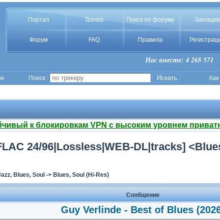
Портал
Трекер
Поиск по форуму
Закладки
Форум
FAQ
Правила
Регистрац
Нас вместе: 4 268 571
ое
Поиск :
Как
йчивый к блокировкам VPN с высоким уровнем приват
 [FLAC 24/96|Lossless|WEB-DL|tracks] <Blue
Jazz, Blues, Soul
->
Blues, Soul (Hi-Res)
Сообщение
Guy Verlinde - Best of Blues (202