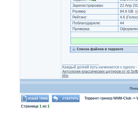
Зарегистрирован:
22 Апр 202
Размер:
94.6 GB
(
Рейтинг:
4.6
(Голос
Поблагодарили:
44
Проверка:
Оформлени
Список файлов в торренте
_________________
Каждый долгий путь начинается с одного - с
Антология классических шутеров от id Soft
Игр
Пока
Торрент-трекер NNM-Club
->
Страница
1
из
1