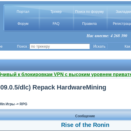
Портал
Трекер
Поиск по форуму
Закладки
Форум
FAQ
Правила
Регистрац
Нас вместе: 4 268 390
ое
Поиск :
Как
йчивый к блокировкам VPN с высоким уровнем приват
(1.09.0.5/dlc) Repack HardwareMining
Win Игры
->
RPG
Сообщение
Rise of the Ronin