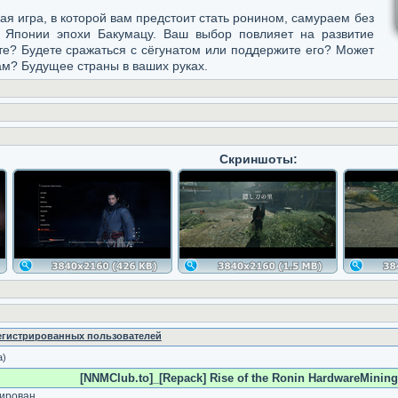
вая игра, в которой вам предстоит стать ронином, самураем без
в Японии эпохи Бакумацу. Ваш выбор повлияет на развитие
те? Будете сражаться с сёгунатом или поддержите его? Может
ам? Будущее страны в ваших руках.
Скриншоты:
регистрированных пользователей
а)
[NNMClub.to]_[Repack] Rise of the Ronin HardwareMining.
ирован