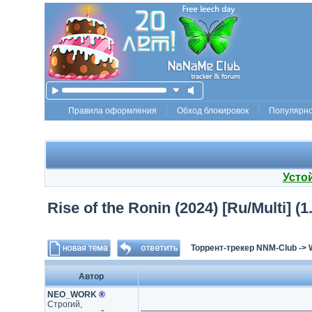
Правила оформления
Обход блокировок
Популярн
Усто
Rise of the Ronin (2024) [Ru/Multi] 
Торрент-трекер NNM-Club
->
Автор
NEO_WORK
®
Строгий,