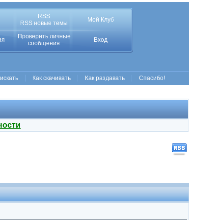
RSS
Мой Клуб
RSS новые темы
Проверить личные
ия
Вход
сообщения
 искать
Как скачивать
Как раздавать
Спасибо!
ности