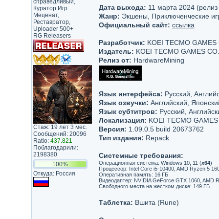
справедливый,
Дата выхода:
11 марта 2024 (релиз
Куратор Игр
Меценат,
Жанр:
Экшены, Приключенческие иг
Реставратор,
Официальный сайт:
ссылка
Uploader 500+
RG Releasers
Разработчик:
KOEI TECMO GAMES C
Издатель:
KOEI TECMO GAMES CO.,
Релиз от:
HardwareMining
Язык интерфейса:
Русский, Английс
Язык озвучки:
Английский, Японски
Язык субтитров:
Русский, Английск
Локализация:
KOEI TECMO GAMES C
Стаж: 19 лет 3 мес.
Версия:
1.09.0.5 build 20673762
Сообщений: 20096
Тип издания:
Repack
Ratio:
437.821
Поблагодарили:
2198380
Системные требования:
Операционная система: Windows 10, 11 (
x64
)
100%
Процессор: Intel Core i5-10400, AMD Ryzen 5 16
Откуда: Россия
Оперативная память: 16 ГБ
Видеодаптер: NVIDIA GeForce GTX 1060, AMD Ra
Свободного места на жестком диске: 149 ГБ
Таблетка:
Вшита (Rune)