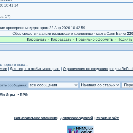
6 10:41:14
)
ов:
17
)
е проверено модератором 22 Апр 2026 10:42:59
Сбор средств на диски раздающего хранилища - карта Ozon Банка
22
Как cкачать
·
Как раздать
·
Правильно оформить
·
Поднять 
 первого шага...
ware
|
Для тех, кто любит мастерить
|
Ограничения по созданию раздач RePack
зать сообщения:
Win Игры
->
RPG
Пользовательское соглашение
|
Для правообладателей
|
Реклама на сайте