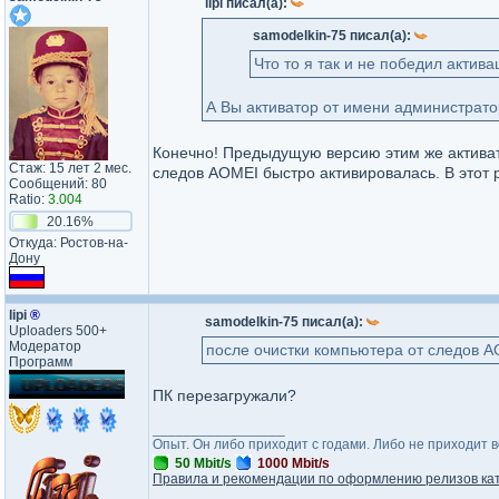
lipi писал(а):
samodelkin-75 писал(а):
Что то я так и не победил актива
А Вы активатор от имени администрато
Конечно! Предыдущую версию этим же активат
Стаж: 15 лет 2 мес.
следов AOMEI быстро активировалась. В этот р
Сообщений: 80
Ratio:
3.004
20.16%
Откуда: Ростов-на-
Дону
lipi
®
samodelkin-75 писал(а):
Uploaders 500+
Модератор
после очистки компьютера от следов 
Программ
ПК перезагружали?
_________________
Опыт. Он либо приходит с годами. Либо не приходит 
50 Mbit/s
1000 Mbit/s
Правила и рекомендации по оформлению релизов ка