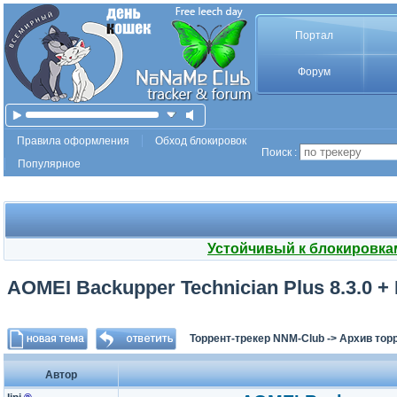
Портал
Форум
Правила оформления
Обход блокировок
Поиск :
Популярное
Устойчивый к блокировка
AOMEI Backupper Technician Plus 8.3.0 + P
Торрент-трекер NNM-Club
->
Архив тор
Автор