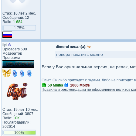
Стаж: 16 лет 2 мес.
Сообщений: 12
Ratio:
1.684
1.75%
lipi
®
dimerol писал(а):
Uploaders 500+
Модератор
поверх накатить можно
Программ
Если у Вас оригинальная версия, не репак, мо
_________________
Опыт. Он либо приходит с годами. Либо не приходит 
50 Mbit/s
1000 Mbit/s
Правила и рекомендации по оформлению релизов ка
Стаж: 19 лет 10 мес.
Сообщений: 3807
Ratio:
10K
Поблагодарили:
202614
100%