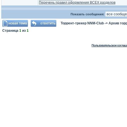
Перечень правил оформления ВСЕХ разделов
Показать сообщения:
Торрент-трекер NNM-Club
->
Архив тор
Страница
1
из
1
Пользовательское соглаш