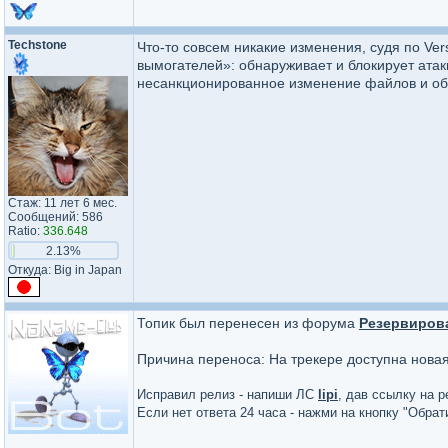
Techstone
Что-то совсем никакие изменения, судя по Ver
вымогателей»: обнаруживает и блокирует ата
несанкционированное изменение файлов и обе
Стаж: 11 лет 6 мес.
Сообщений: 586
Ratio:
336.648
2.13%
Откуда: Big in Japan
Топик был перенесен из форума
Резервиров
Причина переноса: На трекере доступна нова
Исправил релиз - напиши ЛС
lipi
, дав ссылку на р
Если нет ответа 24 часа - нажми на кнопку "Обра
_________________