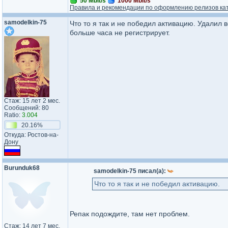
50 Mbit/s
1000 Mbit/s
Правила и рекомендации по оформлению релизов ка
samodelkin-75
Что то я так и не победил активацию. Удалил в
больше часа не регистрирует.
Стаж: 15 лет 2 мес.
Сообщений: 80
Ratio:
3.004
20.16%
Откуда: Ростов-на-
Дону
Burunduk68
samodelkin-75 писал(а):
Что то я так и не победил активацию.
Репак подождите, там нет проблем.
Стаж: 14 лет 7 мес.