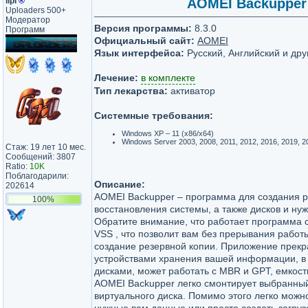
lipi
®
AOMEI Backupper T
Uploaders 500+
Модератор
Версия программы:
8.3.0
Программ
Официальный сайт:
AOMEI
Язык интерфейса:
Русский, Английский и дру
Лечение:
в комплекте
Тип лекарства:
активатор
Системные требования:
Windows XP – 11 (x86/x64)
Windows Server 2003, 2008, 2011, 2012, 2016, 2019, 20
Стаж: 19 лет 10 мес.
Сообщений: 3807
Ratio:
10K
Поблагодарили:
Описание:
202614
AOMEI Backupper – программа для создания р
100%
восстановления системы, а также дисков и ну
Обратите внимание, что работает программа с
VSS , что позволит вам без прерывания работ
создание резервной копии. Приложение прекр
устройствами хранения вашей информации, в 
дисками, может работать с MBR и GPT, емкост
AOMEI Backupper легко смонтирует выбранный
виртуального диска. Помимо этого легко можн