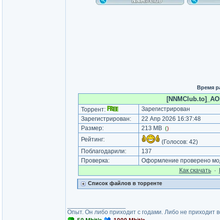
Время р
[NNMClub.to]_AOM
Зарегистрирован
Торрент:
Зарегистрирован:
22 Апр 2026 16:37:48
Размер:
213 MB
(
)
Рейтинг:
(Голосов:
42
)
Поблагодарили:
137
Проверка:
Оформление проверено мод
Как cкачать
·
Список файлов в торренте
_________________
Опыт. Он либо приходит с годами. Либо не приходит 