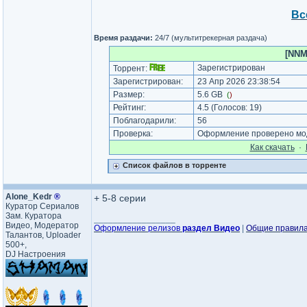
Вс
Время раздачи:
24/7 (мультитрекерная раздача)
[NNM
Зарегистрирован
Торрент:
Зарегистрирован:
23 Апр 2026 23:38:54
Размер:
5.6 GB
(
)
Рейтинг:
4.5
(Голосов:
19
)
Поблагодарили:
56
Проверка:
Оформление проверено мод
Как cкачать
·
Список файлов в торренте
Alone_Kedr
®
+ 5-8 серии
Куратор Сериалов
Зам. Куратора
_________________
Видео, Модератор
Оформление релизов
раздел Видео
|
Общие правил
Талантов, Uploader
500+,
DJ Настроения