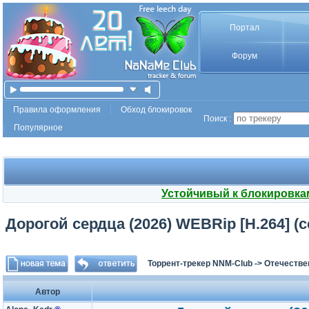
Портал
Форум
Правила оформления
Обход блокировок
Поиск :
Популярное
Устойчивый к блокировка
Дорогой сердца (2026) WEBRip [H.264] (се
Торрент-трекер NNM-Club
->
Отечестве
Автор