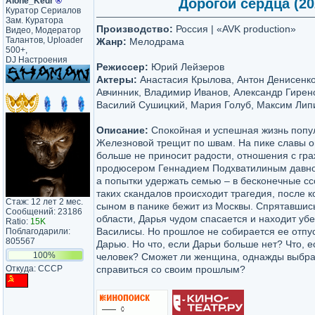
Alone_Kedr
®
Дорогой сердца (202
Куратор Сериалов
Зам. Куратора
Производство:
Россия | «AVK production»
Видео, Модератор
Талантов, Uploader
Жанр:
Мелодрама
500+,
DJ Настроения
Режиссер:
Юрий Лейзеров
Актеры:
Анастасия Крылова, Антон Денисенко
Авчинник, Владимир Иванов, Александр Гирено
Василий Сушицкий, Мария Голуб, Максим Липи
Описание:
Спокойная и успешная жизнь попу
Железновой трещит по швам. На пике славы о
больше не приносит радости, отношения с гр
продюсером Геннадием Подхватилиным давно 
а попытки удержать семью – в бесконечные сс
таких скандалов происходит трагедия, после 
Стаж: 12 лет 2 мес.
сыном в панике бежит из Москвы. Спрятавшись
Сообщений: 23186
области, Дарья чудом спасается и находит уб
Ratio:
15K
Василисы. Но прошлое не собирается ее отпу
Поблагодарили:
805567
Дарью. Но что, если Дарьи больше нет? Что, е
100%
человек? Сможет ли женщина, однажды выбра
Откуда: CCCP
справиться со своим прошлым?