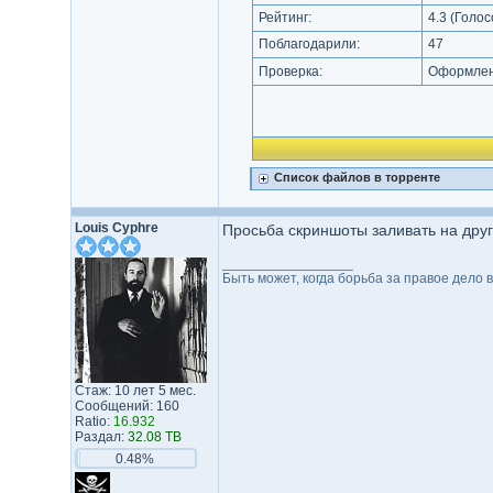
Рейтинг:
4.3
(Голос
Поблагодарили:
47
Проверка:
Оформлени
Список файлов в торренте
Louis Cyphre
Просьба скриншоты заливать на друго
_________________
Быть может, когда борьба за правое дело 
Стаж: 10 лет 5 мес.
Сообщений: 160
Ratio:
16.932
Раздал:
32.08 TB
0.48%