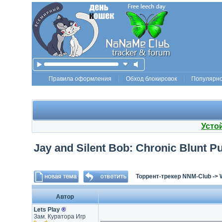
Правила оформления
Обход блокировок
Популярн
Усто
Jay and Silent Bob: Chronic Blunt Pu
Торрент-трекер NNM-Club
->
Автор
Lets Play
®
Зам. Куратора Игр