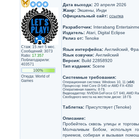
Дата выхода:
20 апреля 2026
Жанр:
Экшены, Инди
Официальный сайт:
ссылка
Разработчик:
Interabang Entertainm
Издатель:
Atari, Digital Eclipse
Релиз от:
Tenoke
Стаж: 15 лет 5 мес.
Язык интерфейса:
Английский, Фра
Сообщений: 3073
Язык озвучки:
Английский
Ratio:
17.357
Поблагодарили:
Версия:
Build 22858920
403571
Тип издания:
Scene
100%
Откуда: World of
Системные требования:
Games
Операционная система: Windows 10, 11 (
х64
)
Процессор: Intel Core i3-540 or AMD FX-4350
Оперативная память: 8 ГБ
Видеоадаптер: NVIDIA GeForce GT 640, AMD R
Свободного места на жестком диске: 18 ГБ
Таблетка:
Присутствует (Tenoke)
Описание:
Пробейтесь сквозь улицы и торгов
Молчаливым Бобом, используя го
приемов, собирая и вызывая помощ