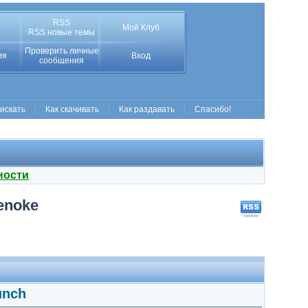
RSS
Мой Клуб
RSS новые темы
Проверить личные
ия
Вход
сообщения
 искать
Как скачивать
Как раздавать
Спасибо!
ности
Tenoke
unch