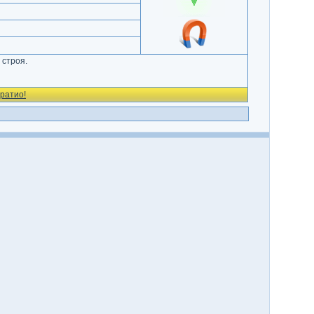
 строя.
ратио!