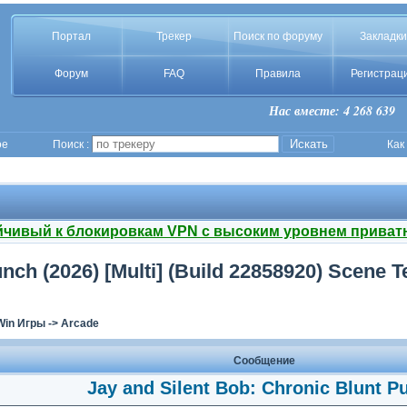
Портал
Трекер
Поиск по форуму
Закладки
Форум
FAQ
Правила
Регистрац
Нас вместе: 4 268 639
ое
Поиск :
Как
йчивый к блокировкам VPN с высоким уровнем приват
nch (2026) [Multi] (Build 22858920) Scene 
Win Игры
->
Arcade
Сообщение
Jay and Silent Bob: Chronic Blunt P