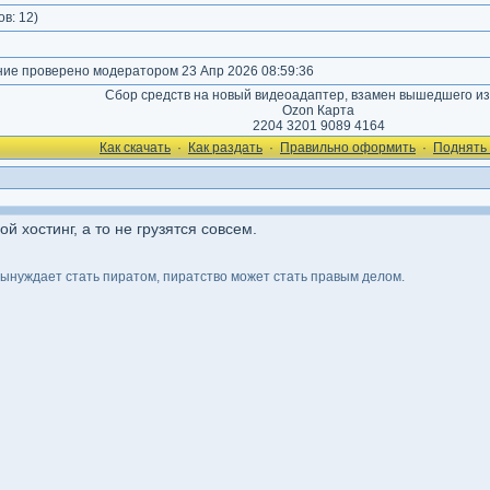
ов:
12
)
е проверено модератором 23 Апр 2026 08:59:36
Сбор средств на новый видеоадаптер, взамен вышедшего из
Ozon Карта
2204 3201 9089 4164
Как cкачать
·
Как раздать
·
Правильно оформить
·
Поднять 
й хостинг, а то не грузятся совсем.
вынуждает стать пиратом, пиратство может стать правым делом.