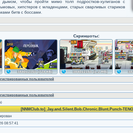
я дымом, чтобы пройти мимо толп подростков-хулиганов с
ьмовых, хипстеров с младенцами, старых сварливых стариков
ами битв с боссами.
Скриншоты:
регистрированных пользователей
регистрированных пользователей
а)
[NNMClub.to]_Jay.and.Silent.Bob.Chronic.Blunt.Punch-TENO
ирован
6 08:57:41
)