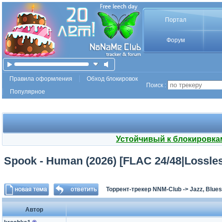
Портал
Форум
Правила оформления
Обход блокировок
Поиск :
Популярное
Устойчивый к блокировка
Spook - Human (2026) [FLAC 24/48|Lossle
Торрент-трекер NNM-Club
->
Jazz, Blues
Автор