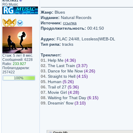
krochka1
®
RG Music
Жанр:
Blues
Издание:
Natural Records
Источник:
ссылка
Продолжительность:
00:41:50
Аудио:
FLAC 24/48, Lossless|WEB-DL
Тип рипа:
tracks
Треклист:
Стаж: 5 лет 8 мес.
Сообщений: 6228
01.
Help Me
(4:36)
Ratio:
233.927
02.
The Last Train
(3:37)
Поблагодарили:
03.
Dance for Me Now
(4:26)
257422
04.
Straight to Hell
(4:15)
100%
05.
Human
(5:26)
06.
Trail of 27
(5:36)
07.
Movie Girl
(4:28)
08.
Waiting for That Day
(6:15)
09.
Dreamin' flow
(3:10)
Отчёт MI: