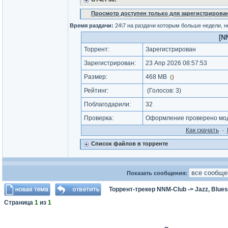
Просмотр доступен только для зарегистрирова
Время раздачи:
24\7 на раздачи которым больше недели, 
[N
Торрент:
Зарегистрирован
Зарегистрирован:
23 Апр 2026 08:57:53
Размер:
468 MB
(
)
Рейтинг:
(Голосов:
3
)
Поблагодарили:
32
Проверка:
Оформление проверено моде
Как cкачать
·
Список файлов в торренте
Показать сообщения:
Торрент-трекер NNM-Club
->
Jazz, Blues
Страница
1
из
1