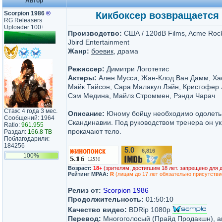
Автор
Scorpion 1986
®
Кикбоксер возвращается / 
RG Releasers
Uploader 100+
Производство:
США / 120dB Films, Acme Rock
Jbird Entertainment
Жанр:
боевик
, драма
Режиссер:
Димитри Логотетис
Актеры:
Ален Мусси, Жан-Клод Ван Дамм, Ха
Майк Тайсон, Сара Малакул Лэйн, Кристофер 
Сэм Медина, Майлз Строммен, Рэнди Чарач
Стаж: 4 года 3 мес.
Описание:
Юному бойцу необходимо одолеть 
Сообщений: 1964
Скандинавии. Под руководством тренера он ук
Ratio:
961.955
прокачают тело.
Раздал:
166.8 TB
Поблагодарили:
184256
5.0
6,816
/10
100%
Возраст:
18+
(зрителям, достигшим 18 лет. запрещено для 
Рейтинг MPAA:
R
(лицам до 17 лет обязательно присутстви
Релиз от:
Scorpion 1986
Продолжительность:
01:50:10
Качество видео:
BDRip 1080p
Перевод:
Многоголосый (Прайд Продакшн), ав