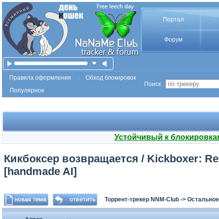
Портал
Форум
Правила оформления
Обход блокировок
Поиск :
Популярное
Устойчивый к блокировка
Кикбоксер возвращается / Kickboxer: Retal
[handmade AI]
Торрент-трекер NNM-Club
->
Остальное