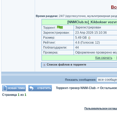
Вс
Время раздачи:
24/7 (круглосуточно, мультитрекерная раз
[NNMClub.to]_Kikbokser vozvra
Зарегистрирован
Торрент:
Зарегистрирован:
23 Апр 2026 15:10:36
Размер:
5.49 GB
(
)
Рейтинг:
4.6
(Голосов:
12
)
Поблагодарили:
44
Проверка:
Оформление проверено мод
Как cкачать
·
Список файлов в торренте
Показать сообщения:
Торрент-трекер NNM-Club
->
Остальное
Страница
1
из
1
Пользовательское соглаш