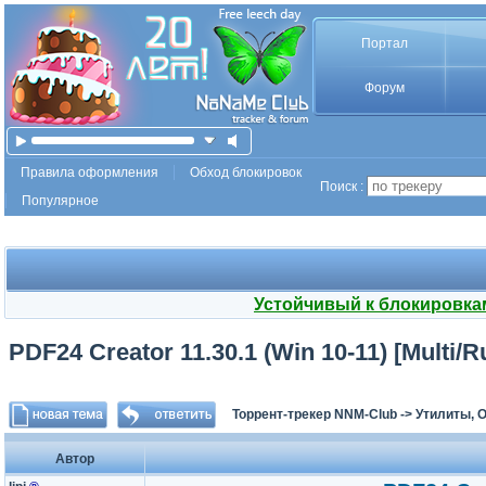
Портал
Форум
Правила оформления
Обход блокировок
Поиск :
Популярное
Устойчивый к блокировка
PDF24 Creator 11.30.1 (Win 10-11) [Multi/R
Торрент-трекер NNM-Club
->
Утилиты, 
Автор