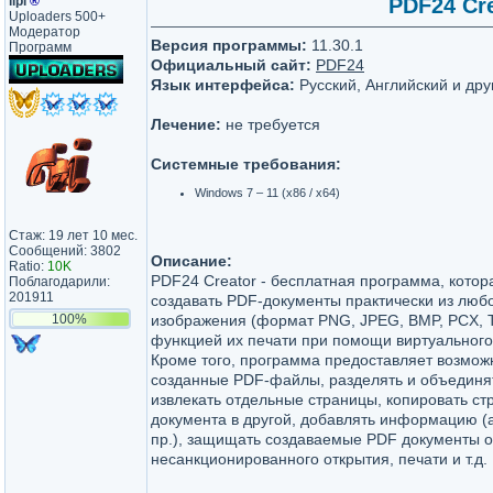
lipi
®
PDF24 Cre
Uploaders 500+
Модератор
Версия программы:
11.30.1
Программ
Официальный сайт:
PDF24
Язык интерфейса:
Русский, Английский и дру
Лечение:
не требуется
Системные требования:
Windows 7 – 11 (x86 / x64)
Стаж: 19 лет 10 мес.
Сообщений: 3802
Описание:
Ratio:
10K
PDF24 Creator - бесплатная программа, котор
Поблагодарили:
201911
создавать PDF-документы практически из люб
100%
изображения (формат PNG, JPEG, BMP, PCX, T
функцией их печати при помощи виртуального
Кроме того, программа предоставляет возмож
созданные PDF-файлы, разделять и объединя
извлекать отдельные страницы, копировать ст
документа в другой, добавлять информацию (а
пр.), защищать создаваемые PDF документы о
несанкционированного открытия, печати и т.д.