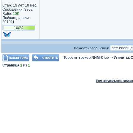
Стаж: 19 лет 10 мес.
Сообщений: 3802
Ratio:
10K
Поблагодарили:
201911
100%
Показать сообщения:
Торрент-трекер NNM-Club
->
Утилиты, 
Страница
1
из
1
Пользовательское соглаш