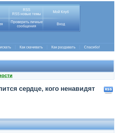
RSS
Мой Клуб
RSS новые темы
Проверить личные
ия
Вход
сообщения
 искать
Как скачивать
Как раздавать
Спасибо!
ности
лится сердце, кого ненавидят