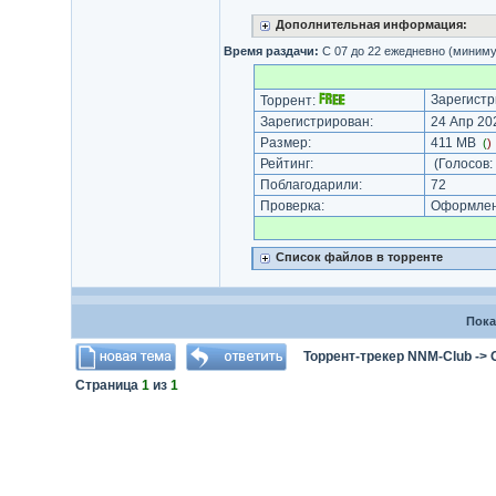
Дополнительная информация:
Время раздачи:
С 07 до 22 ежедневно (миниму
Зарегистр
Торрент:
Зарегистрирован:
24 Апр 202
Размер:
411 MB
(
)
Рейтинг:
(Голосов:
Поблагодарили:
72
Проверка:
Оформлени
Список файлов в торренте
Пока
Торрент-трекер NNM-Club
->
Страница
1
из
1