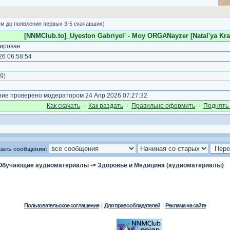
м до появления первых 3-5 скачавших)
[NNMClub.to]_Uyeston Gabriyel' - Moy ORGANayzer [Natal'ya Krat
ирован
6 06:58:54
9
)
е проверено модератором 24 Апр 2026 07:27:32
Как cкачать
·
Как раздать
·
Правильно оформить
·
Поднять 
зать сообщения:
Обучающие аудиоматериалы
->
Здоровье и Медицина (аудиоматериалы)
Пользовательское соглашение
|
Для правообладателей
|
Реклама на сайте