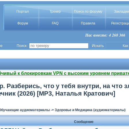
Портал
Трекер
Поиск по форуму
Закладки
Форум
FAQ
Правила
Регистрац
Нас вместе: 4 268 366
ое
Поиск :
Как
йчивый к блокировкам VPN с высоким уровнем приват
 Разберись, что у тебя внутри, на что з
чник (2026) [MP3, Наталья Кратович]
Обучающие аудиоматериалы
->
Здоровье и Медицина (аудиоматериалы)
Сообщение