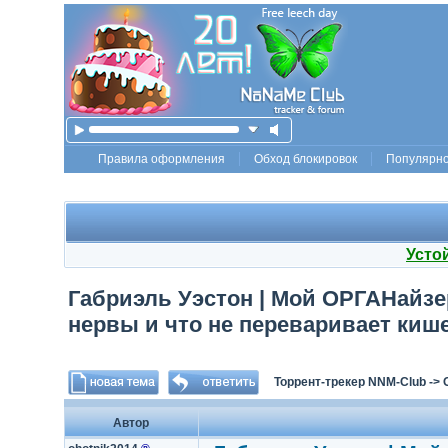
Правила оформления
Обход блокировок
Популярн
Усто
Габриэль Уэстон | Мой ОРГАНайзер.
нервы и что не переваривает кише
Торрент-трекер NNM-Club
->
Автор