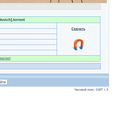
ovich].torrent
Скачать
ратио!
Часовой пояс: GMT + 3