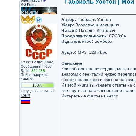
ohotnik2014
®
Габриэль Уэстон | Мой 
RG Книги
Автор:
Габриэль Уэстон
Жанр:
Здоровье и медицина
Читает:
Наталья Кратович
Продолжительность:
07:28:04
Издательство:
Бомбора
Аудио:
MP3, 128 Kbps
Стаж: 12 лет 7 мес.
Описание:
Сообщений: 7656
Как работает наше сердце, мозг, лег
Ratio:
824.488
анатомию гениталий нужно переписа
Поблагодарили:
496870
состоит наша кожа и как она нас за
Из этой книги вы узнаете ответы на
100%
взглянуть на него совершенно по-но
Откуда: Солнечный
Крым
Интересные факты из книги: