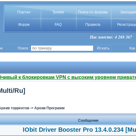
Портал
Трекер
Поиск по форуму
Закладки
Форум
FAQ
Правила
Регистрац
Нас вместе: 4 268 367
ое
Поиск :
Как
йчивый к блокировкам VPN с высоким уровнем приват
Multi/Ru]
Архив торрентов
->
Архив Программ
Сообщение
IObit Driver Booster Pro 13.4.0.234 [Mu