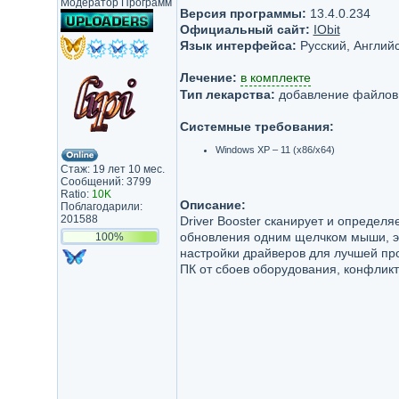
Модератор Программ
Версия программы:
13.4.0.234
Официальный сайт:
IObit
Язык интерфейса:
Русский, Английс
Лечение:
в комплекте
Тип лекарства:
добавление файлов
Системные требования:
Windows XP – 11 (x86/x64)
Стаж: 19 лет 10 мес.
Сообщений: 3799
Ratio:
10K
Описание:
Поблагодарили:
201588
Driver Booster сканирует и определ
обновления одним щелчком мыши, эк
100%
настройки драйверов для лучшей пр
ПК от сбоев оборудования, конфликт