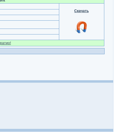
ent
Скачать
ратио!