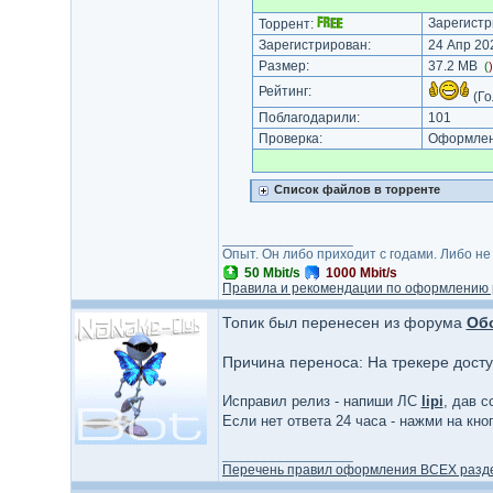
Зарегистр
Торрент:
Зарегистрирован:
24 Апр 202
Размер:
37.2 MB
(
Рейтинг:
(Го
Поблагодарили:
101
Проверка:
Оформлени
Список файлов в торренте
_________________
Опыт. Он либо приходит с годами. Либо не
50 Mbit/s
1000 Mbit/s
Правила и рекомендации по оформлению 
Топик был перенесен из форума
Об
Причина переноса: На трекере дост
Исправил релиз - напиши ЛС
lipi
, дав с
Если нет ответа 24 часа - нажми на кн
_________________
Перечень правил оформления ВСЕХ разд