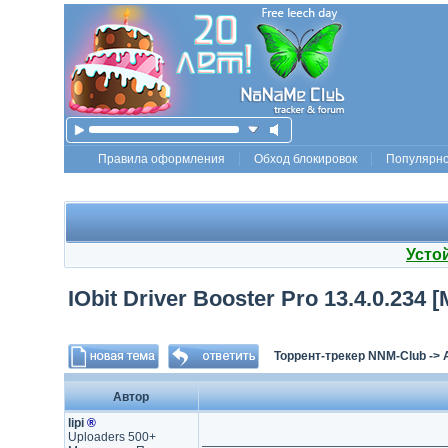
Правила оформления
Обход блокировок
Популярн
Усто
IObit Driver Booster Pro 13.4.0.234 [
Торрент-трекер NNM-Club
->
Автор
lipi
®
Uploaders 500+