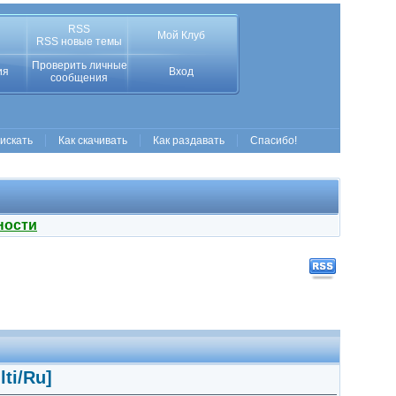
RSS
Мой Клуб
RSS новые темы
Проверить личные
ия
Вход
сообщения
 искать
Как скачивать
Как раздавать
Спасибо!
ности
lti/Ru]