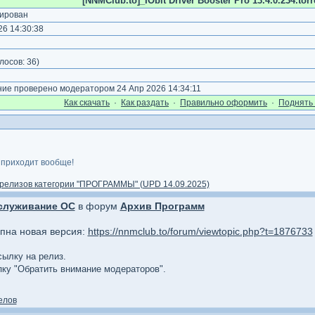
[NNMClub.to]_IObit Driver Booster Pro 13.4.0.234.torr
ирован
6 14:30:38
)
лосов:
36
)
е проверено модератором 24 Апр 2026 14:34:11
Как cкачать
·
Как раздать
·
Правильно оформить
·
Поднять 
 приходит вообще!
релизов категории "ПРОГРАММЫ" (UPD 14.09.2025)
служивание ОС
в форум
Архив Программ
упна новая версия:
https://nnmclub.to/forum/viewtopic.php?t=1876733
сылку на релиз.
опку "Обратить внимание модераторов".
елов