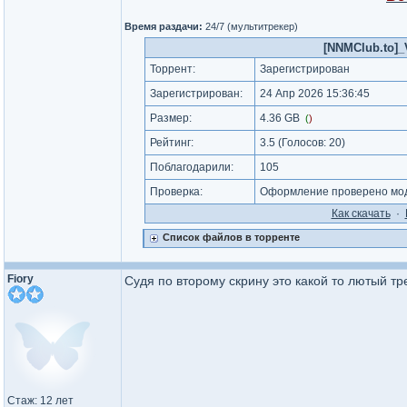
Время раздачи:
24/7 (мультитрекер)
[NNMClub.to]_
Торрент:
Зарегистрирован
Зарегистрирован:
24 Апр 2026 15:36:45
Размер:
4.36 GB
(
)
Рейтинг:
3.5
(Голосов:
20
)
Поблагодарили:
105
Проверка:
Оформление проверено моде
Как cкачать
·
Список файлов в торренте
Fiory
Судя по второму скрину это какой то лютый т
Стаж: 12 лет