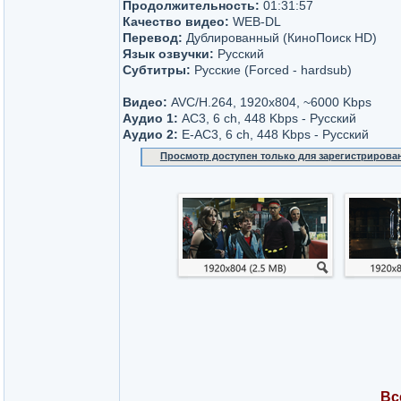
Продолжительность:
01:31:57
Качество видео:
WEB-DL
Перевод:
Дублированный (КиноПоиск HD)
Язык озвучки:
Русский
Субтитры:
Русские (Forced - hardsub)
Видео:
AVC/H.264, 1920x804, ~6000 Kbps
Аудио 1:
AC3, 6 ch, 448 Kbps - Русский
Аудио 2:
Е-AC3, 6 ch, 448 Kbps - Русский
Просмотр доступен только для зарегистрирова
Вс