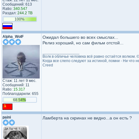
Стаж: 12 лет 11 мес.
Сообщений: 613
Ratio:
340.547
Раздал:
244.2 TB
100%
Alpha_WolF
Ожидал большего во всех смыслах...
Релиз хороший, но сам фильм отстой...
_________________
Волк в обличье человека всё равно остаётся волком. ©
Когда все слепо следуют за истиной, помни - Ни что н
Creed
Стаж: 11 лет 9 мес.
Сообщений: 11
Ratio:
15.317
Поблагодарили: 655
68.54%
paini
Ламберта на скринах не видно...а он есть ?