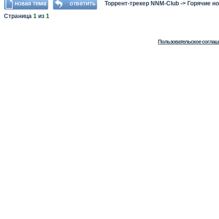
Торрент-трекер NNM-Club
->
Горячие н
Страница
1
из
1
Пользовательское соглаш