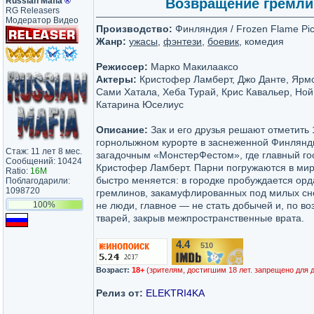
Russian Mafia
®
Возвращение гремлино
RG Releasers
Модератор Видео
Производство:
Финляндия / Frozen Flame Pic
Жанр:
ужасы
,
фэнтези
,
боевик
, комедия
Режиссер:
Марко Макилааксо
Актеры:
Кристофер Ламберт, Джо Данте, Ярм
Сами Хатала, Хеба Турай, Крис Кавальер, Но
Катарина Юселиус
Описание:
Зак и его друзья решают отметить
горнолыжном курорте в заснеженной Финлянди
Стаж: 11 лет 8 мес.
загадочным «МонстерФестом», где главный го
Сообщений: 10424
Кристофер Ламберт. Парни погружаются в мир 
Ratio:
16M
быстро меняется: в городке пробуждается орд
Поблагодарили:
1098720
гремлинов, закамуфлированных под милых сне
100%
не люди, главное — не стать добычей и, по во
тварей, закрыв межпространственные врата.
4.4
510
/10
Возраст:
18+
(зрителям, достигшим 18 лет. запрещено для 
Релиз от:
ELEKTRI4KA