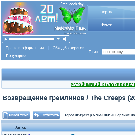
Портал
Форум
Правила оформления
Обход блокировок
Поиск :
Популярное
Устойчивый к блокировка
Возвращение гремлинов / The Creeps (20
Торрент-трекер NNM-Club
->
Горячие н
Автор