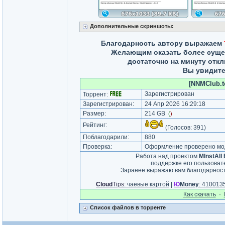
Дополнительные скриншоты:
Благодарность автору выражаем
Желающим оказать более сущ
достаточно на минуту отк
Вы увидите
[NNMClub.to
Зарегистрирован
Торрент:
Зарегистрирован:
24 Апр 2026 16:29:18
Размер:
214 GB
(
)
Рейтинг:
(Голосов:
391
)
Поблагодарили:
880
Проверка:
Оформление проверено мод
Работа над проектом
MInstAll
поддержке его пользова
Заранее выражаю вам благодарнос
Cloud
Tips
: чаевые картой
|
Ю
Money
: 41001
Как cкачать
·
Список файлов в торренте