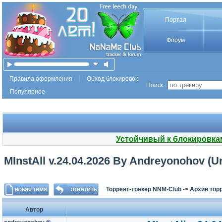
Портал
Форум
Правила оформления
Обход блокировок
Поиск :
Популярное
Устойчивый к блокировка
MInstAll v.24.04.2026 By Andreyonohov (U
Торрент-трекер NNM-Club
->
Архив тор
Автор