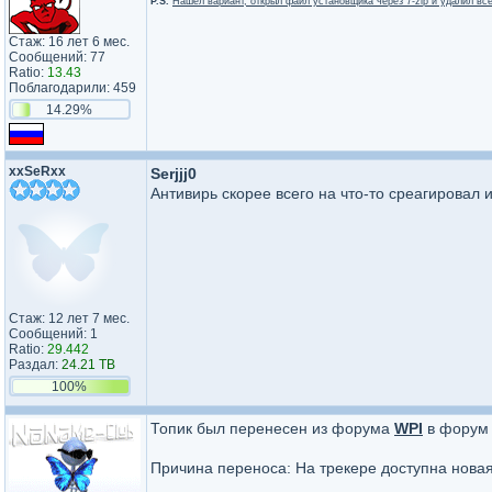
P.S.
Нашёл вариант, открыл файл установщика через 7-zip и удалил всё ч
Стаж: 16 лет 6 мес.
Сообщений: 77
Ratio:
13.43
Поблагодарили: 459
14.29%
xxSeRxx
Serjjj0
Антивирь скорее всего на что-то среагировал 
Стаж: 12 лет 7 мес.
Сообщений: 1
Ratio:
29.442
Раздал:
24.21 TB
100%
Топик был перенесен из форума
WPI
в фору
Причина переноса: На трекере доступна нова