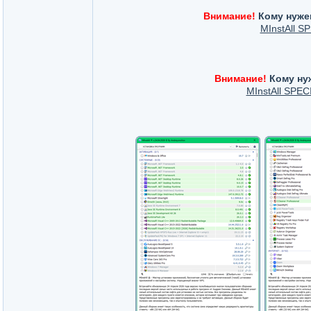
Внимание!
Кому нужен
MInstAll S
Внимание!
Кому нуж
MInstAll SPEC