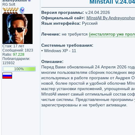
andreyonohov
®
MInstAll v.24.
RG Soft
Версия программы:
v.24.04.2026
Официальный сайт:
MInstAll By Andreyonoho
Язык интерфейса:
Русский
Лечение:
не требуется
(инсталлятор уже прол
Системные требования:
Стаж: 17 лет
Сообщений: 1823
• Windows XP - 11
Ratio:
97.228
Поблагодарили:
Описание:
115932
Перед Вами обновленный 24 Апреля 2026 го
100%
многим пользователям сборник последних вер
используемых в работе программ от Андрея О
новой, более простой и удобной оболочке MInst
мастер установки приложений, упрощенный а
MInstAll имеет самый оптимальный состав соф
чистые системы. Представленные программы 
зарегистрированы и не требуют активации.