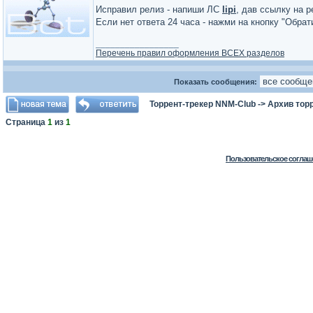
Исправил релиз - напиши ЛС
lipi
, дав ссылку на р
Если нет ответа 24 часа - нажми на кнопку "Обра
_________________
Перечень правил оформления ВСЕХ разделов
Показать сообщения:
Торрент-трекер NNM-Club
->
Архив тор
Страница
1
из
1
Пользовательское соглаш