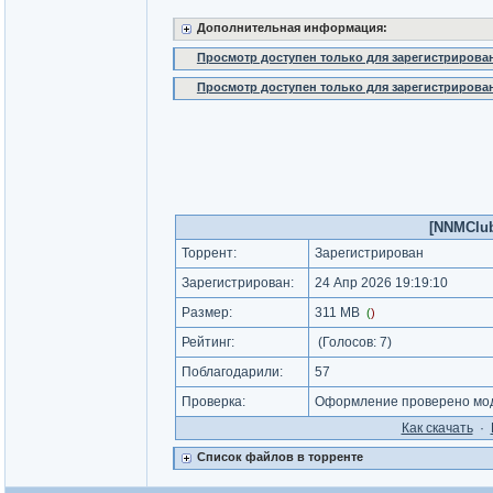
Дополнительная информация:
Просмотр доступен только для зарегистрирова
Просмотр доступен только для зарегистрирова
[NNMClub.
Торрент:
Зарегистрирован
Зарегистрирован:
24 Апр 2026 19:19:10
Размер:
311 MB
(
)
Рейтинг:
(Голосов:
7
)
Поблагодарили:
57
Проверка:
Оформление проверено моде
Как cкачать
·
Список файлов в торренте