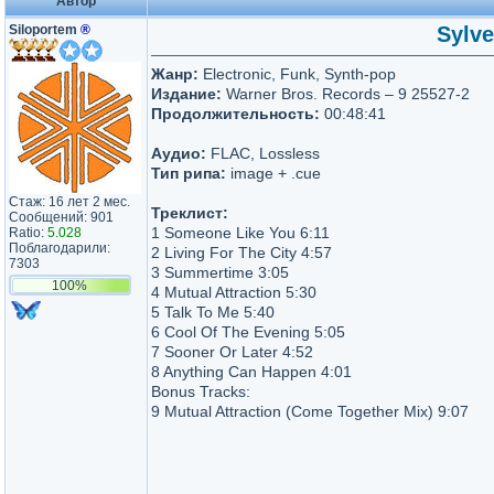
Автор
Siloportem
®
Sylve
Жанр:
Electronic, Funk, Synth-pop
Издание:
Warner Bros. Records – 9 25527-2
Продолжительность:
00:48:41
Аудио:
FLAC, Lossless
Тип рипа:
image + .cue
Стаж: 16 лет 2 мес.
Треклист:
Сообщений: 901
1 Someone Like You 6:11
Ratio:
5.028
Поблагодарили:
2 Living For The City 4:57
7303
3 Summertime 3:05
100%
4 Mutual Attraction 5:30
5 Talk To Me 5:40
6 Cool Of The Evening 5:05
7 Sooner Or Later 4:52
8 Anything Can Happen 4:01
Bonus Tracks:
9 Mutual Attraction (Come Together Mix) 9:07