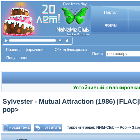
Портал
Форум
Правила оформления
Обход блокировок
Поиск :
Популярное
Устойчивый к блокировка
Sylvester - Mutual Attraction (1986) [FLAC
pop>
Торрент-трекер NNM-Club
->
Pop
->
Зар