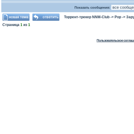
Показать сообщения:
Торрент-трекер NNM-Club
->
Pop
->
Зар
Страница
1
из
1
Пользовательское соглаш