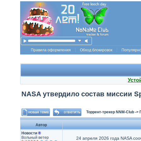
Правила оформления
Обход блокировок
Популярн
Усто
NASA утвердило состав миссии Sp
Торрент-трекер NNM-Club
->
Автор
Новости
®
Вольный ветер
24 апреля 2026 года NASA соо