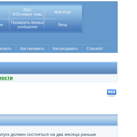
RSS
Мой Клуб
RSS новые темы
Проверить личные
ия
Вход
сообщения
 искать
Как скачивать
Как раздавать
Спасибо!
ности
апуск должен состояться на два месяца раньше