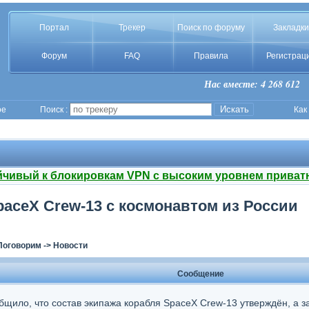
Портал
Трекер
Поиск по форуму
Закладки
Форум
FAQ
Правила
Регистрац
Нас вместе: 4 268 612
ое
Поиск :
Как
йчивый к блокировкам VPN с высоким уровнем приват
aceX Crew-13 с космонавтом из России
Поговорим
->
Новости
Сообщение
бщило, что состав экипажа корабля SpaceX Crew-13 утверждён, а з