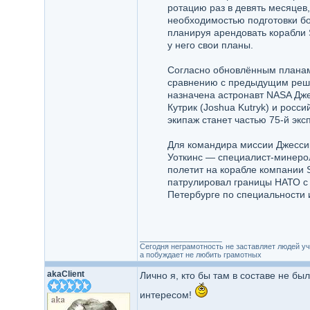
ротацию раз в девять месяцев,
необходимостью подготовки бо
планируя арендовать корабли 
у него свои планы.
Согласно обновлённым планам,
сравнению с предыдущим реше
назначена астронавт NASA Дже
Кутрик (Joshua Kutryk) и рос
экипаж станет частью 75-й экс
Для командира миссии Джессик
Уоткинс — специалист-минероло
полетит на корабле компании 
патрулировал границы НАТО с 
Петербурге по специальности 
_________________
Сегодня неграмотность не заставляет людей уч
а побуждает не любить грамотных
akaClient
Лично я, кто бы там в составе не был
интересом!