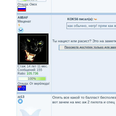
Откуда: Омск
AllBAF
KOKS6 писал(а):
Меценат
как обычно, негр! прям как
Ты нацист или расист? Это на заметк
Просмотр доступен только для за
Стаж: 14 лет 11 мес.
Сообщений: 155
Ratio:
105.736
100%
Откуда: От верблюда!
zz13
Опять все какой то балласт бесполе
вот зачем на мкс аж 2 пилота и спец