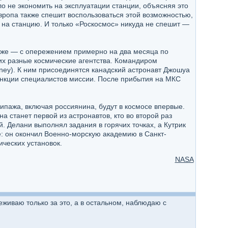
о не экономить на эксплуатации станции, объясняя это
вропа также спешит воспользоваться этой возможностью,
 на станцию. И только «Роскосмос» никуда не спешит —
озже — с опережением примерно на два месяца по
х разные космические агентства. Командиром
aney). К ним присоединятся канадский астронавт Джошуа
функции специалистов миссии. После прибытия на МКС
ипажа, включая россиянина, будут в космосе впервые.
а станет первой из астронавтов, кто во второй раз
 Делани выполнял задания в горячих точках, а Кутрик
: он окончил Военно-морскую академию в Санкт-
ческих установок.
NASA
еживаю только за это, а в остальном, наблюдаю с