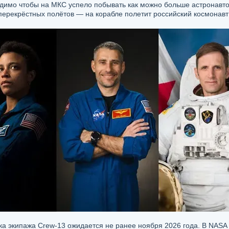
димо чтобы на МКС успело побывать как можно больше астронавтов
ерекрёстных полётов — на корабле полетит российский космонавт
ка экипажа Crew-13 ожидается не ранее ноября 2026 года. В NAS