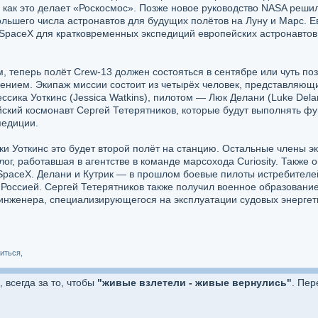
 как это делает «Роскосмос». Позже новое руководство NASA решил
льшего числа астронавтов для будущих полётов на Луну и Марс. Е
SpaceX для кратковременных экспедиций европейских астронавтов
 теперь полёт Crew-13 должен состояться в сентябре или чуть п
нием. Экипаж миссии состоит из четырёх человек, представляющи
ссика Уоткинс (Jessica Watkins), пилотом — Люк Делани (Luke Del
сийский космонавт Сергей Тетерятников, которые будут выполнять 
педиции.
и Уоткинс это будет второй полёт на станцию. Остальные члены эк
г, работавшая в агентстве в команде марсохода Curiosity. Также он
SpaceX. Делани и Кутрик — в прошлом боевые пилоты истребителей.
Россией. Сергей Тетерятников также получил военное образование
инженера, специализирующегося на эксплуатации судовых энергети
иться,
, всегда за то, чтобы
"живые взлетели - живые вернулись"
. Пер