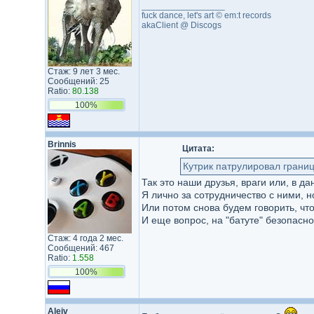
_________________
fuck dance, let's art © em:t records
akaClient @ Discogs
Стаж: 9 лет 3 мес.
Сообщений: 25
Ratio:
80.138
100%
Brinnis
Цитата:
Кутрик патрулировал грани
Так это наши друзья, враги или, в д
Я лично за сотрудничество с ними, н
Или потом снова будем говорить, что 
И еще вопрос, на "батуте" безопасно
Стаж: 4 года 2 мес.
Сообщений: 467
Ratio:
1.558
100%
Aleiv