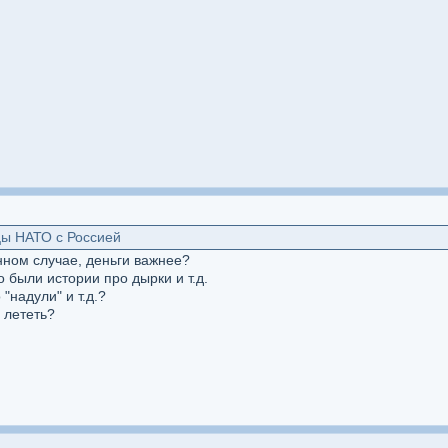
цы НАТО с Россией
анном случае, деньги важнее?
о были истории про дырки и т.д.
"надули" и т.д.?
 лететь?