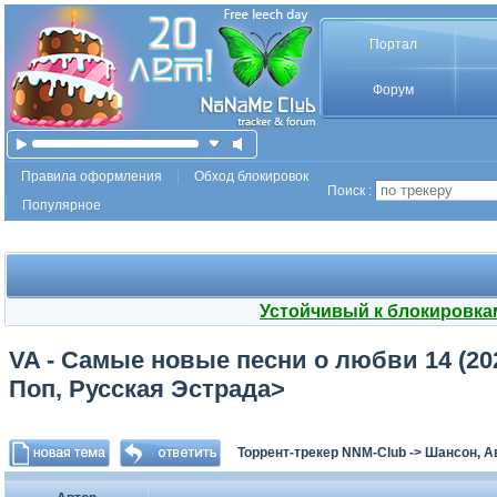
Портал
Форум
Правила оформления
Обход блокировок
Поиск :
Популярное
Устойчивый к блокировка
VA - Самые новые песни о любви 14 (20
Поп, Русская Эстрада>
Торрент-трекер NNM-Club
->
Шансон, А