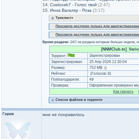
14.
Cvetocek7 - Голос твой
(2:47)
15.
Инна Вальтер - Роза
(3:17)
Треклист+
Просмотр доступен только для зарегистрирова
Просмотр доступен только для зарегистрирова
Время раздачи:
24\7 на раздачи которым больше недели, 
[NNMClub.to]_Variou
Зарегистрирован
Торрент:
Зарегистрирован:
25 Апр 2026 12:30:04
Размер:
752 MB
(
)
Рейтинг:
(Голосов:
8
)
Поблагодарили:
49
Проверка:
Оформление проверено мод
Как cкачать
·
Список файлов в торренте
Гараж
мне не понравилось