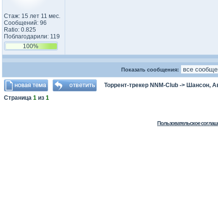
Стаж: 15 лет 11 мес.
Сообщений: 96
Ratio: 0.825
Поблагодарили: 119
100%
Показать сообщения:
Торрент-трекер NNM-Club
->
Шансон, А
Страница
1
из
1
Пользовательское соглаш