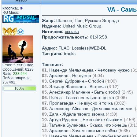
Автор
krochka1
®
VA - Самы
RG Music
Жанр:
Шансон, Поп, Русская Эстрада
Издание:
United Music Group
Источник:
ссылка
Продолжительность:
01:45:58
Аудио:
FLAC, Lossless|WEB-DL
Тип рипа:
tracks
Треклист:
Стаж: 5 лет 8 мес.
Сообщений: 6228
01.
Надежда Мельянцева - Человеку нужно
(3:
Ratio:
233.944
02.
Аркадиас - Не нужно
(4:04)
Поблагодарили:
03.
Сергей Дубровин - С тобой
(4:00)
257492
04.
Эльдар Жаникаев - Встреча
(3:12)
100%
05.
Александр Малинин - Быть с тобой
(2:45)
06.
Пчёла - Глаза пепельного цвета
(3:06)
07.
Пропаганда - Не вкусно и точка
(3:02)
08.
Александр Айвазов - Девчонка милая моя
(
09.
Zara - Ждала твоего звонка
(4:30)
10.
Артур Руденко - Не звоните бывшим
(2:59)
11.
Татьяна Буланова - Скажи, что хочешь
(3:1
12.
Аркадиас - Зачем твои мне слёзы
(5:35)
13.
Надежда Мельянцева - Судьбы ирония
(3: