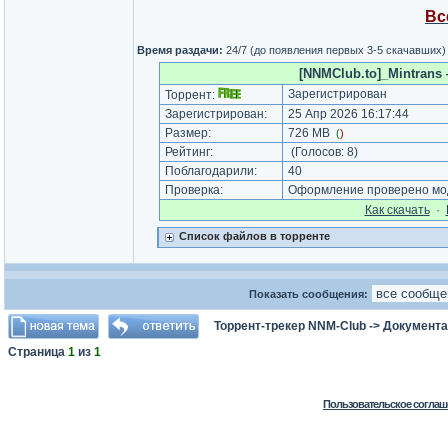
Вс
Время раздачи:
24/7 (до появления первых 3-5 скачавших)
[NNMClub.to]_Mintrans —
Зарегистрирован
Торрент:
Зарегистрирован:
25 Апр 2026 16:17:44
Размер:
726 MB
(
)
Рейтинг:
(Голосов:
8
)
Поблагодарили:
40
Проверка:
Оформление проверено мод
Как cкачать
·
Список файлов в торренте
Показать сообщения:
Торрент-трекер NNM-Club
->
Документа
Страница
1
из
1
Пользовательское соглаш