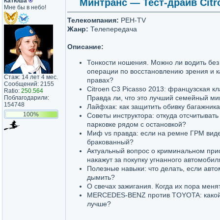
Катюша
®
Минтранс — Тест-драйв Citro
Мне бы в небо!
Телекомпания:
РЕН-TV
Жанр:
Телепередача
Описание:
Тонкости ношения. Можно ли водить без
операции по восстановлению зрения и ка
Стаж: 14 лет 4 мес.
правах?
Сообщений: 2155
Citroen C3 Picasso 2013: французская кл
Ratio:
250.564
Правда ли, что это лучший семейный м
Поблагодарили:
154748
Лайфхак: как защитить обивку багажника
100%
Советы инструктора: откуда отсчитывать
парковке рядом с остановкой?
Миф vs правда: если на ремне ГРМ виде
бракованный?
Актуальный вопрос о криминальном при
накажут за покупку угнанного автомобил
Полезные навыки: что делать, если авто
дымить?
О свечах зажигания. Когда их пора меня
MERCEDES-BENZ против TOYOTA: какой
лучше?