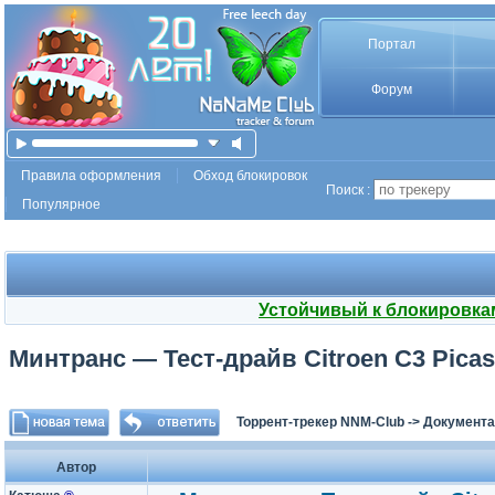
Портал
Форум
Правила оформления
Обход блокировок
Поиск :
Популярное
Устойчивый к блокировка
Минтранс — Тест-драйв Citroen C3 Picass
Торрент-трекер NNM-Club
->
Документа
Автор