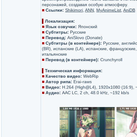
персонажей, создавая особую атмосферу.
■
Ссылки:
Shikimori
,
ANN
,
MyAnimeList
,
AniDB
▌
Локализация:
■
Язык озвучки:
Японский
■
Субтитры:
Русские
■
Перевод:
AniSlovo (Donate)
■
Субтитры (в контейнере):
Русские, английс
(BR), испанские (LA), испанские, французские
итальянские
■
Перевод (в контейнере):
Crunchyroll
▌
Техническая информация:
■
Качество видео:
WebRip
■
Автор рипа:
Erai-raws
■
Видео:
H.264 (High@L4), 1920x1080 (16:9), ~
■
Аудио:
AAC LC, 2 ch, 48.0 kHz, ~192 kb/s