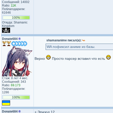
Сообщений: 14002
Ratio:
11K
Поблагодарили:
61646
100%
Откуда: Shamanic
Kingdom
Donate684
®
shamananime писал(а):
WA пофиксил аниме из базы.
Верно
Просто парсер вставил что есть
Стаж: 8 лет 4 мес.
Сообщений: 343
Ratio:
69.173
Поблагодарили:
1286
100%
Donate684
®
+ Эпизод 12