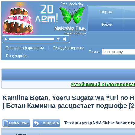
Портал
Форум
Правила оформления
Обход блокировок
Поиск :
Популярное
Устойчивый к блокировка
Kamiina Botan, Yoeru Sugata wa Yuri no 
| Ботан Камиина расцветает подшофе [20
Торрент-трекер NNM-Club
->
Аниме с с