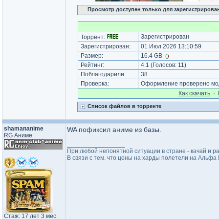
Просмотр доступен только для зарегистрирова
Зарегистрирован
Торрент:
Зарегистрирован:
01 Июл 2026 13:10:59
Размер:
16.4 GB
(
)
Рейтинг:
4.1
(Голосов:
11
)
Поблагодарили:
38
Проверка:
Оформление проверено мод
Как cкачать
·
Список файлов в торренте
shamananime
WA пофиксил аниме из базы.
RG Аниме
_________________
При любой непонятной ситуации в стране - качай и р
В связи с тем. что цены на харды полетели на Альф
Стаж: 17 лет 3 мес.