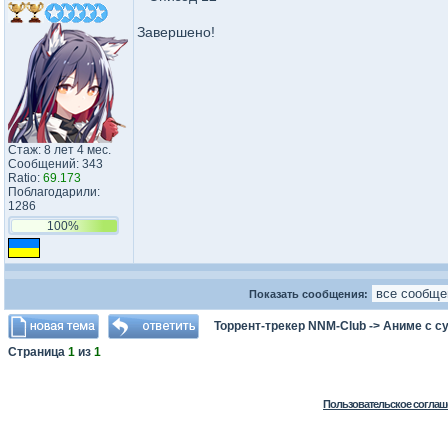
Завершено!
Стаж: 8 лет 4 мес.
Сообщений: 343
Ratio:
69.173
Поблагодарили:
1286
100%
Показать сообщения:
Торрент-трекер NNM-Club
->
Аниме с с
Страница
1
из
1
Пользовательское соглаш