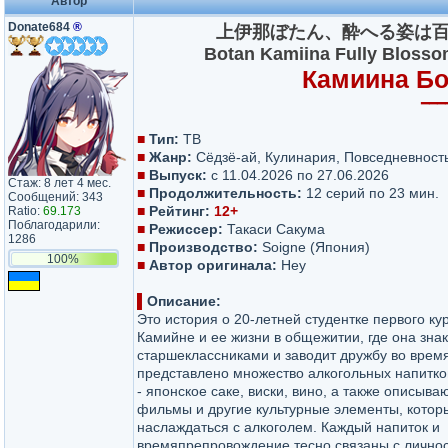
Автор
Donate684
®
上伊那ぼたん、酔へる姿は百合の花 | K
Botan Kamiina Fully Bloss
Камиина Бо
━━━
■
Тип:
ТВ
■
Жанр:
Сёдзё-ай, Кулинария, Повседневност
■
Выпуск:
с 11.04.2026 по 27.06.2026
Стаж: 8 лет 4 мес.
■
Продолжительность:
12 серий по 23 мин.
Сообщений: 343
■
Рейтинг:
12+
Ratio:
69.173
Поблагодарили:
■
Режиссер:
Такаси Сакума
1286
■
Производство:
Soigne (Япония)
100%
■
Автор оригинала:
Hey
▌
Описание:
Это история о 20-летней студентке первого ку
Камийне и ее жизни в общежитии, где она зна
старшеклассниками и заводит дружбу во врем
представлено множество алкогольных напитко
- японское саке, виски, вино, а также описыва
фильмы и другие культурные элементы, кото
наслаждаться с алкоголем. Каждый напиток и
времяпрепровождение тесно связаны с лично