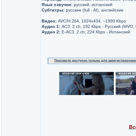
Язык озвучки:
русский, испанский
Субтитры:
русские (full - AI), английские
Видео:
AVC/H.264, 1024x434, ~1990 Kbps
Аудио 1:
AC3, 2 ch, 192 Кbps - Русский (MV
Аудио 2:
Е-AC3, 2 ch, 224 Кbps - Испанский
Просмотр доступен только для зарегистрирова
Вс