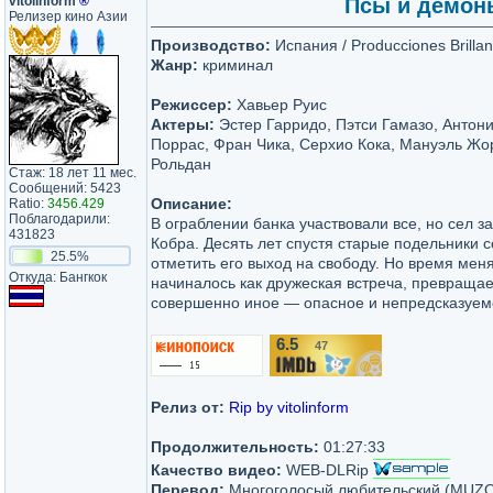
vitolinform
®
Псы и демоны
Релизер кино Азии
Производство:
Испания / Producciones Brillan
Жанр:
криминал
Режиссер:
Хавьер Руис
Актеры:
Эстер Гарридо, Пэтси Гамазо, Антони
Поррас, Фран Чика, Серхио Кока, Мануэль Жо
Рольдан
Стаж: 18 лет 11 мес.
Сообщений: 5423
Описание:
Ratio:
3456.429
Поблагодарили:
В ограблении банка участвовали все, но сел з
431823
Кобра. Десять лет спустя старые подельники 
25.5%
отметить его выход на свободу. Но время меняе
Откуда: Бангкок
начиналось как дружеская встреча, превращае
совершенно иное — опасное и непредсказуем
6.5
47
/10
Релиз от:
Rip by vitolinform
Продолжительность:
01:27:33
Качество видео:
WEB-DLRip
Перевод:
Многоголосый любительский (MUZ