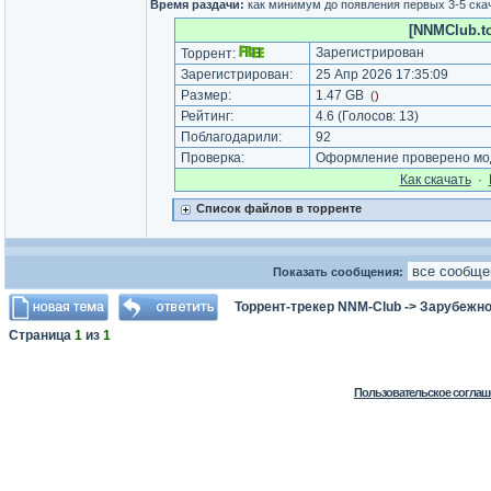
Время раздачи:
как минимум до появления первых 3-5 скач
[NNMClub.to
Зарегистрирован
Торрент:
Зарегистрирован:
25 Апр 2026 17:35:09
Размер:
1.47 GB
(
)
Рейтинг:
4.6
(Голосов:
13
)
Поблагодарили:
92
Проверка:
Оформление проверено мод
Как cкачать
·
Список файлов в торренте
Показать сообщения:
Торрент-трекер NNM-Club
->
Зарубежно
Страница
1
из
1
Пользовательское соглаш