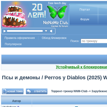
Портал
Форум
Правила оформления
Обход блокировок
Поиск :
Популярное
Устойчивый к блокировка
Псы и демоны / Perros y Diablos (2025) 
Торрент-трекер NNM-Club
->
Зарубежно
Автор