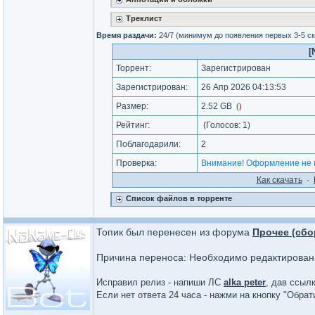
Треклист
Время раздачи:
24/7 (минимум до появления первых 3-5 с
[
Торрент:
Зарегистрирован
Зарегистрирован:
26 Апр 2026 04:13:53
Размер:
2.52 GB
(
)
Рейтинг:
(Голосов:
1
)
Поблагодарили:
2
Проверка:
Внимание! Оформление не 
Как cкачать
·
Список файлов в торренте
Топик был перенесен из форума
Прочее (сбо
Причина переноса: Необходимо редактирова
Исправил релиз - напиши ЛС
alka peter
, дав ссылк
Если нет ответа 24 часа - нажми на кнопку "Обра