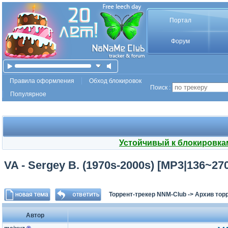
Портал
Форум
Правила оформления
Обход блокировок
Поиск :
Популярное
Устойчивый к блокировка
VA - Sergey B. (1970s-2000s) [MP3|136~27
Торрент-трекер NNM-Club
->
Архив тор
Автор