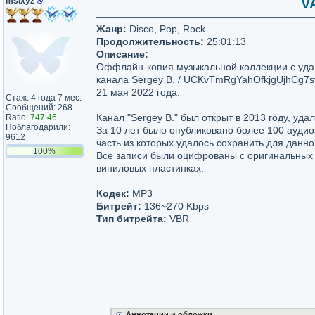
msixyz
®
VA
Жанр:
Disco, Pop, Rock
Продолжительность:
25:01:13
Описание:
Оффлайн-копия музыкальной коллекции с уда
канала Sergey B. / UCKvTmRgYahOfkjgUjhCg7s
21 мая 2022 года.
Стаж: 4 года 7 мес.
Сообщений: 268
Канал "Sergey B." был открыт в 2013 году, удал
Ratio:
747.46
Поблагодарили:
За 10 лет было опубликовано более 100 ауди
9612
часть из которых удалось сохранить для данно
100%
Все записи были оцифрованы с оригинальных
виниловых пластинках.
Кодек:
MP3
Битрейт:
136~270 Kbps
Тип битрейта:
VBR
Аннотации и обложки