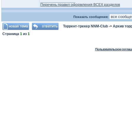
_________________
Перечень правил оформления ВСЕХ разделов
Показать сообщения:
Торрент-трекер NNM-Club
->
Архив тор
Страница
1
из
1
Пользовательское соглаш