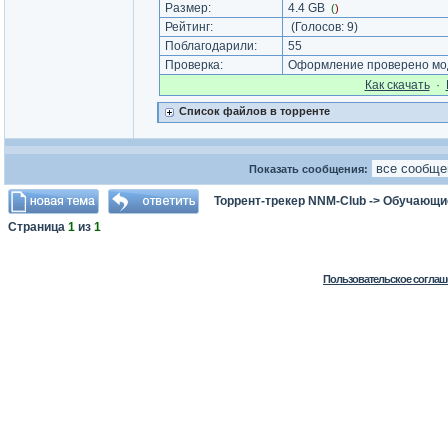
Размер:
4.4 GB
(
)
Рейтинг:
(Голосов:
9
)
Поблагодарили:
55
Проверка:
Оформление проверено мод
Как cкачать
·
Список файлов в торренте
Показать сообщения:
Торрент-трекер NNM-Club
->
Обучающи
Страница
1
из
1
Пользовательское соглаш