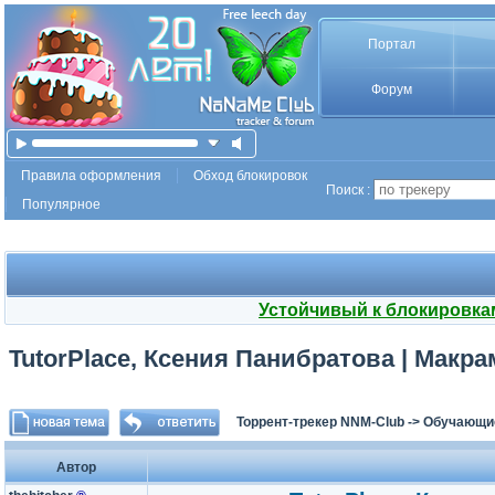
Портал
Форум
Правила оформления
Обход блокировок
Поиск :
Популярное
Устойчивый к блокировка
TutorPlace, Ксения Панибратова | Макра
Торрент-трекер NNM-Club
->
Обучающи
Автор