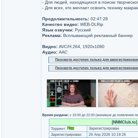
- Для людей, находящихся в поиске творческо
- Для всех, кто мечтает освоить технику мак
Продолжительность:
02:47:28
Качество видео:
WEB-DLRip
Язык озвучки:
Русский
Реклама:
Всплывающий рекламный баннер
Видео:
AVC/H.264, 1920x1080
Аудио:
AAC
Просмотр доступен только для зарегистрирова
Просмотр доступен только для зарегистрирова
Время раздачи:
с 10:00 до 22:00 (минимум до появления п
[NNMClub.to]_
Зарегистрирован
Торрент:
Зарегистрирован:
26 Апр 2026 10:19:26