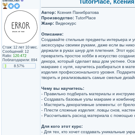
thehitcher
®
TutorPlace, Ксени
Автор:
Ксения Панибратова
Производство:
TutorPlace
Жанр:
Видеокурс
Описание:
Создавайте стильные предметы интерьера и 
аксессуары своими руками, даже если вы нико
Стаж: 12 лет 10 мес.
держали в руках шнур для плетения. Этот кур
Сообщений: 12
превратить простое хобби в искусство создани
Ratio:
120.472
Поблагодарили: 894
декора, который сделает ваш дом уютнее. Осв
8.57%
макраме с нуля, научитесь разбираться в мат
изделия профессионального уровня. Подарит
творить и реализовывать самые смелые дизай
Чему вы научитесь:
- Правильно подбирать материалы и инструме
- Создавать базовые узлы макраме и комбинир
- Мастерить декоративные элементы: от брело
- Плести сложные изделия: ловцы снов, насте
- Рассчитывать расход материала с помощью
Для кого этот курс:
- Для тех, кто хочет создавать уникальные ук