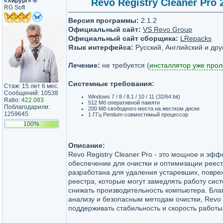
«Хирург»
®
Revo Registry Cleaner Pro 2
RG Soft
Версия программы:
2.1.2
Официальный сайт:
VS Revo Group
Официальный сайт сборщика:
LRepacks
Язык интерфейса:
Русский, Английский и дру
Лечение:
не требуется (
инсталлятор уже про
Системные требования:
Стаж: 15 лет 6 мес.
Сообщений: 10538
Windows 7 / 8 / 8.1 / 10 / 11 (32/64 bit)
Ratio:
422.083
512 Мб оперативной памяти
Поблагодарили:
200 Мб свободного места на жестком диске
1259645
1 ГГц Pentium-совместимый процессор
100%
Описание:
Revo Registry Cleaner Pro - это мощное и эф
обеспечение для очистки и оптимизации реес
разработана для удаления устаревших, повре
реестра, которые могут замедлять работу сис
снижать производительность компьютера. Бла
анализу и безопасным методам очистки, Revo R
поддерживать стабильность и скорость работы