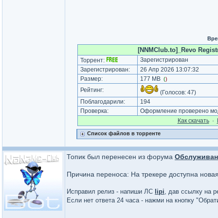
Вре
[NNMClub.to]_Revo Registr
Зарегистрирован
Торрент:
Зарегистрирован:
26 Апр 2026 13:07:32
Размер:
177 MB
(
)
Рейтинг:
(Голосов:
47
)
Поблагодарили:
194
Проверка:
Оформление проверено мод
Как cкачать
·
Список файлов в торренте
Топик был перенесен из форума
Обслуживан
Причина переноса: На трекере доступна нова
Исправил релиз - напиши ЛС
lipi
, дав ссылку на р
Если нет ответа 24 часа - нажми на кнопку "Обра
_________________