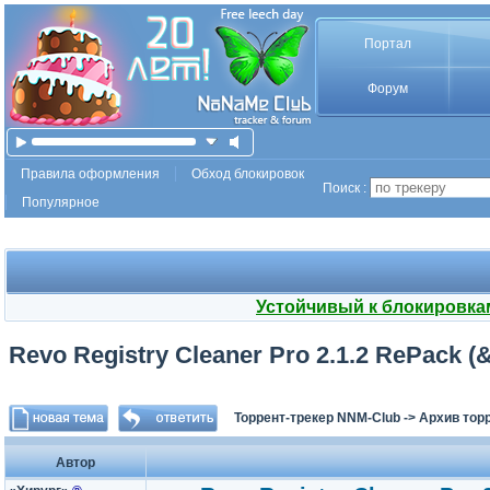
Портал
Форум
Правила оформления
Обход блокировок
Поиск :
Популярное
Устойчивый к блокировка
Revo Registry Cleaner Pro 2.1.2 RePack (&
Торрент-трекер NNM-Club
->
Архив тор
Автор