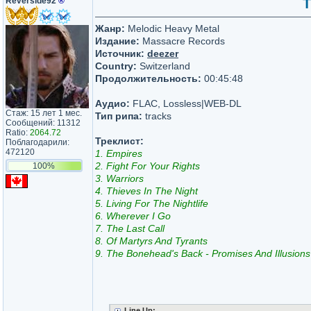
Reverside92
®
T
Жанр:
Melodic Heavy Metal
Издание:
Massacre Records
Источник:
deezer
Country:
Switzerland
Продолжительность:
00:45:48
Аудио:
FLAC, Lossless|WEB-DL
Стаж: 15 лет 1 мес.
Тип рипа:
tracks
Сообщений: 11312
Ratio:
2064.72
Треклист:
Поблагодарили:
472120
1. Empires
2. Fight For Your Rights
100%
3. Warriors
4. Thieves In The Night
5. Living For The Nightlife
6. Wherever I Go
7. The Last Call
8. Of Martyrs And Tyrants
9. The Bonehead's Back - Promises And Illusions
Line Up: