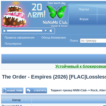
Портал
Форум
Правила оформления
Обход блокировок
Поиск :
Популярное
Устойчивый к блокировка
The Order - Empires (2026) [FLAC|Lossle
Торрент-трекер NNM-Club
->
Rock, Alter
Автор