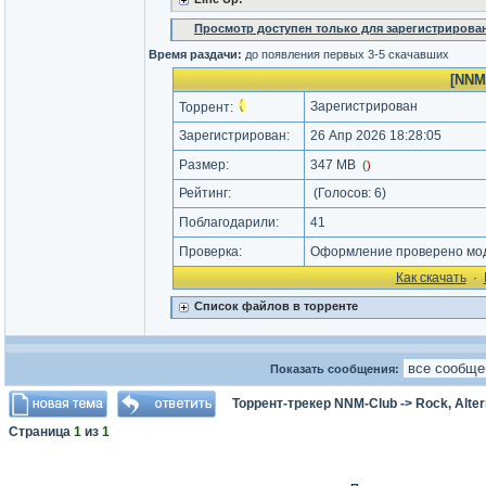
Просмотр доступен только для зарегистрирова
Время раздачи:
до появления первых 3-5 скачавших
[NNMC
Зарегистрирован
Торрент:
Зарегистрирован:
26 Апр 2026 18:28:05
Размер:
347 MB
(
)
Рейтинг:
(Голосов:
6
)
Поблагодарили:
41
Проверка:
Оформление проверено моде
Как cкачать
·
Список файлов в торренте
Показать сообщения:
Торрент-трекер NNM-Club
->
Rock, Alter
Страница
1
из
1