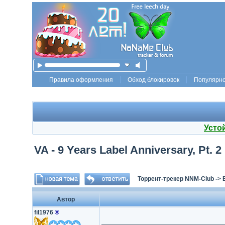
Правила оформления
Обход блокировок
Популярн
Усто
VA - 9 Years Label Anniversary, Pt.
Торрент-трекер NNM-Club
->
Автор
fil1976
®