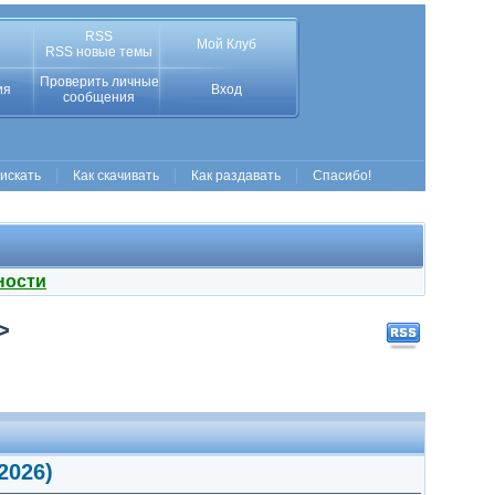
RSS
Мой Клуб
RSS новые темы
Проверить личные
ия
Вход
сообщения
 искать
Как скачивать
Как раздавать
Спасибо!
ности
>
(2026)