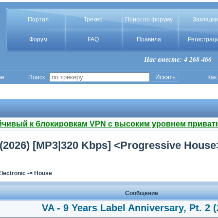
Портал
Трекер
Поиск по форуму
Закладки
Форум
FAQ
Правила
Регистрац
Нас вместе: 4 268 466
ое
Поиск :
Как
йчивый к блокировкам VPN с высоким уровнем приват
 2 (2026) [MP3|320 Kbps] <Progressive House
Electronic
->
House
Сообщение
VA - 9 Years Label Anniversary, Pt. 2 