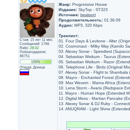
Жанр:
Progressive House
Издание:
SkyTop - ST323
Источник:
beatport
Продолжительность:
01:36:09
Аудио:
MP3, 320 Kbps
Треклист:
Стаж: 15 лет 11 мес.
01. Four Days & Levitone - Alter (Origin
Сообщений: 1766
02. Cosmonaut - Milky Way (Kamilo Sa
Ratio:
28.02
03. Alexey Sonar - Speedtest (Supaco
Поблагодарили:
86751
04. Sebastian Weikum - Taurus (Extend
05. Sebastian Weikum - Razor (Extende
100%
06. Telephone Life - Birds (Original Mix
Откуда: Донецк
07. Alexey Sonar - Flight to Shambala
08. Mayro - Enchanted Forest (Extende
09. Max Wexem - Mama Africa (Extende
10. Lena Storm - Avaris (Redspace Ex
11. Mayro - Human Hope (Extended Mix
12. Digital Mess - Martian Pancake (Ex
13. Alexey Sonar & DJ Ruby - Connecti
14. ANUQRAM - Light Shine (Extended 