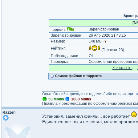
Время р
[N
Зарегистрирован
Торрент:
Зарегистрирован:
26 Апр 2026 21:48:15
Размер:
148 MB
(
)
Рейтинг:
(Голосов:
23
)
Поблагодарили:
74
Проверка:
Оформление проверено мод
Как cкачать
·
Список файлов в торренте
_________________
Опыт. Он либо приходит с годами. Либо не приходит 
50 Mbit/s
1000 Mbit/s
Правила и рекомендации по оформлению релизов ка
Razzen
Установил, заменил файлы... всё работает
Единственное так и не понял, можно программ