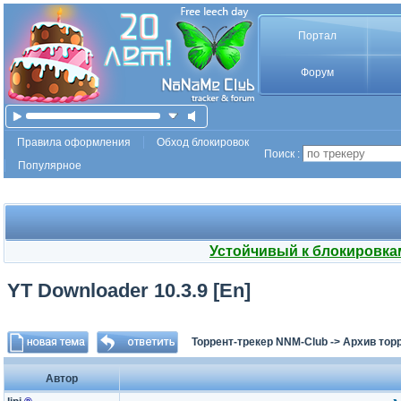
Портал
Форум
Правила оформления
Обход блокировок
Поиск :
Популярное
Устойчивый к блокировка
YT Downloader 10.3.9 [En]
Торрент-трекер NNM-Club
->
Архив тор
Автор