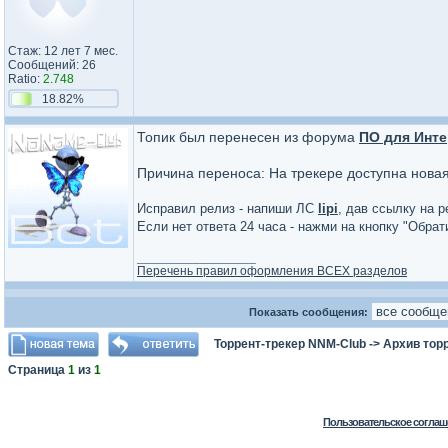
Стаж: 12 лет 7 мес.
Сообщений: 26
Ratio:
2.748
18.82%
Топик был перенесен из форума
ПО для Инте
Причина переноса: На трекере доступна нова
Исправил релиз - напиши ЛС
lipi
, дав ссылку на р
Если нет ответа 24 часа - нажми на кнопку "Обра
_________________
Перечень правил оформления ВСЕХ разделов
Показать сообщения:
Торрент-трекер NNM-Club
->
Архив тор
Страница
1
из
1
Пользовательское соглаш