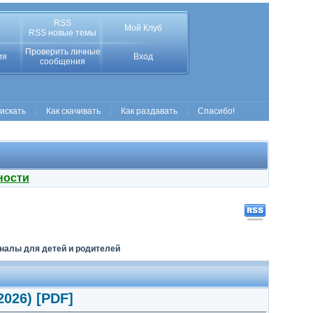
RSS
Мой Клуб
RSS новые темы
Проверить личные
ия
Вход
сообщения
 искать
Как скачивать
Как раздавать
Спасибо!
ности
налы для детей и родителей
026) [PDF]