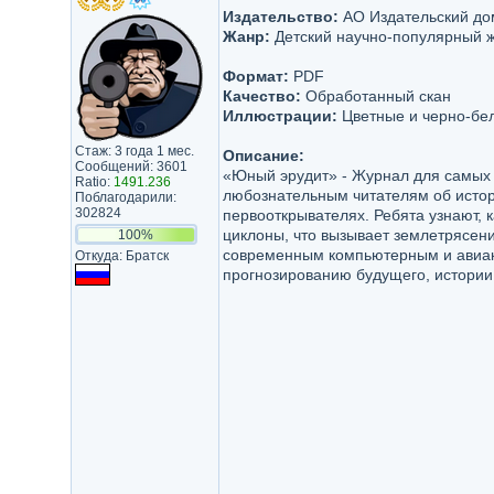
Издательство:
АО Издательский до
Жанр:
Детский научно-популярный 
Формат:
PDF
Качество:
Обработанный скан
Иллюстрации:
Цветные и черно-бе
Стаж: 3 года 1 мес.
Описание:
Сообщений: 3601
«Юный эрудит» - Журнал для самых
Ratio:
1491.236
любознательным читателям об истор
Поблагодарили:
302824
первооткрывателях. Ребята узнают, 
циклоны, что вызывает землетрясен
100%
современным компьютерным и авиак
Откуда: Братск
прогнозированию будущего, истории