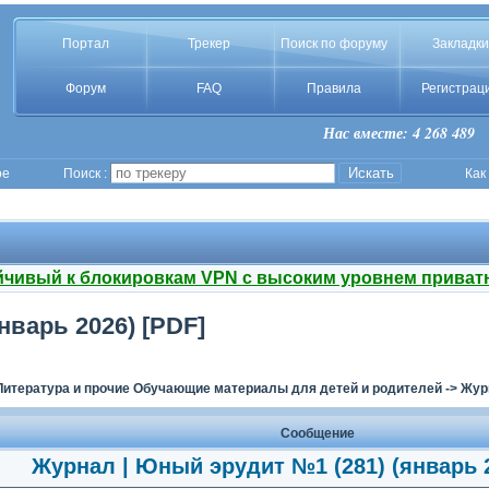
Портал
Трекер
Поиск по форуму
Закладки
Форум
FAQ
Правила
Регистрац
Нас вместе: 4 268 489
ое
Поиск :
Как
йчивый к блокировкам VPN с высоким уровнем приват
нварь 2026) [PDF]
Литература и прочие Обучающие материалы для детей и родителей
->
Жур
Сообщение
Журнал | Юный эрудит №1 (281) (январь 2