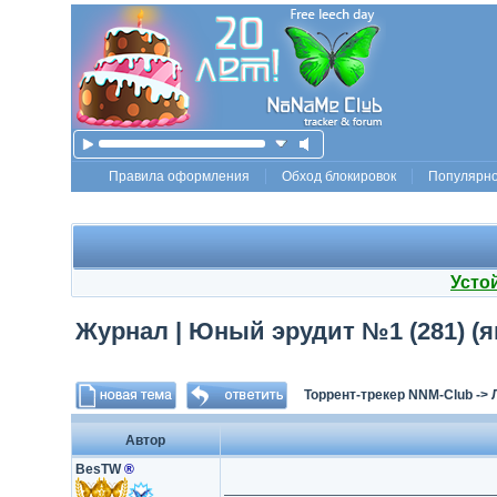
Правила оформления
Обход блокировок
Популярн
Усто
Журнал | Юный эрудит №1 (281) (я
Торрент-трекер NNM-Club
->
Автор
BesTW
®