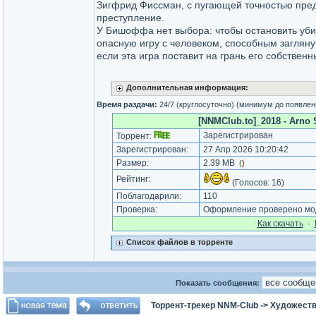
Зигфрид Фиссман, с пугающей точностью пре
преступление.
У Бишоффа нет выбора: чтобы остановить убий
опасную игру с человеком, способным загляну
если эта игра поставит на грань его собствен
Дополнительная информация:
Время раздачи:
24/7 (круглосуточно) (минимум до появлен
[NNMClub.to]_2018 - Arno SH
Зарегистрирован
Торрент:
Зарегистрирован:
27 Апр 2026 10:20:42
Размер:
2.39 MB
(
)
Рейтинг:
(Голосов:
16
)
Поблагодарили:
110
Проверка:
Оформление проверено мод
Как cкачать
·
Список файлов в торренте
Показать сообщения:
Торрент-трекер NNM-Club
->
Художеств