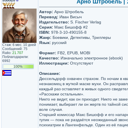
soboi26
®
Арно Штробель | 
Автор:
Арно Штробель
Перевод:
Иван Висыч
Издательство:
S. Fischer Verlag
Серия:
Макс Бишофф #2
ISBN:
978-3-10-490155-8
Жанр:
Боевики, Детективы, Триллеры
Язык:
русский
Стаж: 6 мес. 10 дней
Сообщений: 75
Формат:
FB2, EPUB, MOBI
Ratio:
21.707
Поблагодарили:
Качество:
Изначально электронное (ebook)
6992
Иллюстрации:
Отсутствуют
100%
Описание:
Дюссельдорф охвачен страхом. По ночам в кв
незнакомец в жуткой маске мухи. Он расправл
каждый раз оставляет в живых одного свидете
«Расскажи остальным».
Никто не видит, как он приходит. Никто не замеч
понимает, выбирает ли он жертв по тайной си
воле случая.
Старший комиссар Макс Бишофф и его напарн
тупик — пока не раздаётся неожиданный звоно
психиатрии в Лангенфельде. Один из её паци