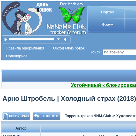
Портал
Форум
Правила оформления
Обход блокировок
Поиск :
Популярное
Устойчивый к блокировка
Арно Штробель | Холодный страх (2018)
Торрент-трекер NNM-Club
->
Художеств
Автор