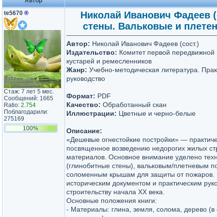
Автор
te5670
®
Николай Иванович Фадеев (
стены. Вальковые и плете
Автор:
Николай Иванович Фадеев (сост.)
Издательство:
Комитет первой передвижной 
кустарей и ремесленников
Жанр:
Учебно-методическая литература. Прак
руководство
Стаж: 7 лет 5 мес.
Формат:
PDF
Сообщений: 1665
Качество:
Обработанный скан
Ratio:
2.754
Поблагодарили:
Иллюстрации:
Цветные и черно-белые
275169
100%
Описание:
«Дешевые огнестойкие постройки» — практиче
посвященное возведению недорогих жилых ст
материалов. Основное внимание уделено тех
(глинобитные стены), вальковым/плетневым по
соломенным крышам для защиты от пожаров. 
историческим документом и практическим рук
строительству начала XX века.
Основные положения книги:
- Материалы: глина, земля, солома, дерево (