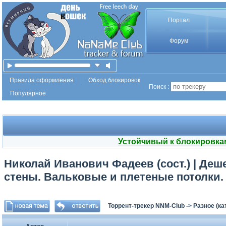
Портал
Форум
Правила оформления
Обход блокировок
Поиск :
Популярное
Устойчивый к блокировка
Николай Иванович Фадеев (сост.) | Де
стены. Вальковые и плетеные потолки.
Торрент-трекер NNM-Club
->
Разное (ка