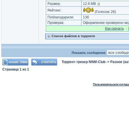
Размер:
12.9 MB
(
)
Рейтинг:
(Голосов:
26
)
Поблагодарили:
136
Проверка:
Оформление проверено мод
Как cкачать
·
Список файлов в торренте
Показать сообщения:
Торрент-трекер NNM-Club
->
Разное (ка
Страница
1
из
1
Пользовательское соглаш