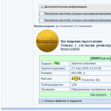
Дополнительная информация:
Просмотр доступен только для зарегистрирова
Просмотр доступен только для зарегистрирова
Время раздачи:
до появления 3-5 скачавших
Поглощение/вытеснение 
Только с согласия релизер
Reverside92
[NNMClub.to]_
Зарегистрирован
Торрент:
Зарегистрирован:
27 Апр 2026 14:16:26
Размер:
452 MB
(
)
Рейтинг:
(Голосов:
30
)
Поблагодарили:
139
Проверка:
Оформление проверено мод
Как cкачать
·
Список файлов в торренте