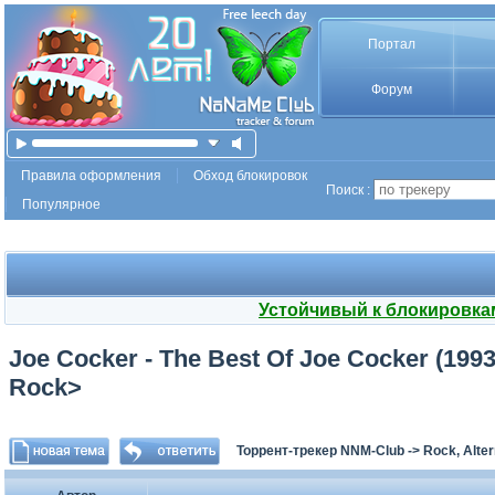
Портал
Форум
Правила оформления
Обход блокировок
Поиск :
Популярное
Устойчивый к блокировка
Joe Cocker - The Best Of Joe Cocker (199
Rock>
Торрент-трекер NNM-Club
->
Rock, Alter