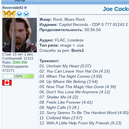
Автор
Reverside92
®
Joe Cocke
Жанр:
Rock, Blues Rock
Издание:
Capitol Records - CDP 0 777 81243 2
Продолжительность:
00:56:04
Аудио:
FLAC, Lossless
Тип рипа:
image + .cue
Спасибо за рип:
Boris1
Стаж: 15 лет 1 мес.
Сообщений: 11315
Треклист:
Ratio:
2066.996
01. Unchain My Heart (5:07)
Поблагодарили:
472271
02. You Can Leave Your Hat On (4:15)
03. When The Night Comes (3:59)
100%
04. Up Where We Belong (3:54)
05. Now That The Magic Has Gone (4:39)
06. Don't You Love Me Anymore (4:12)
07. Shelter Me (4:22)
08. Feels Like Forever (4:41)
09. Night Calls (3:28 )
10. Sorry Seems To Be The Hardest Word (4:00)
11. Civilized Man (3:57)
12. With A Little Help From My Friends (9:23)