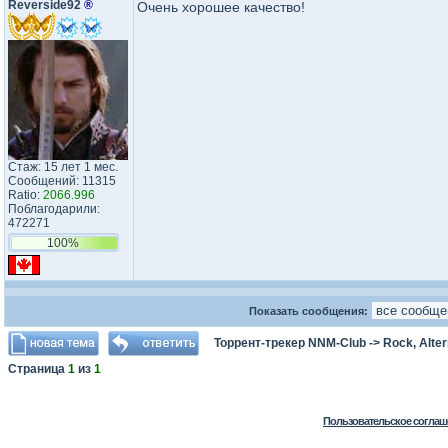
Reverside92
®
Очень хорошее качество!
Стаж: 15 лет 1 мес.
Сообщений: 11315
Ratio:
2066.996
Поблагодарили:
472271
100%
Показать сообщения:
Торрент-трекер NNM-Club
->
Rock, Alter
Страница
1
из
1
Пользовательское соглаш