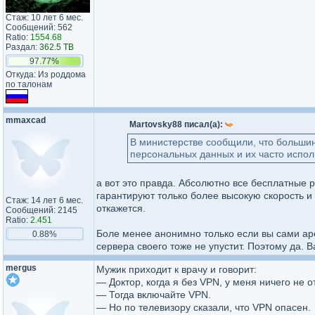
Стаж: 10 лет 6 мес.
Сообщений: 562
Ratio:
1554.68
Раздал:
362.5 TB
97.77%
Откуда: Из роддома
по талонам
mmaxcad
Martovsky88 писал(а):
В министерстве сообщили, что больши
персональных данных и их часто испо
а вот это правда. Абсолютно все бесплатные 
гарантируют только более высокую скорость и 
Стаж: 14 лет 6 мес.
откажется.
Сообщений: 2145
Ratio:
2.451
Боле менее анонимно только если вы сами ар
0.88%
сервера своего тоже не упустит. Поэтому да. В
mergus
Мужик приходит к врачу и говорит:
— Доктор, когда я без VPN, у меня ничего не о
— Тогда включайте VPN.
— Но по телевизору сказали, что VPN опасен.