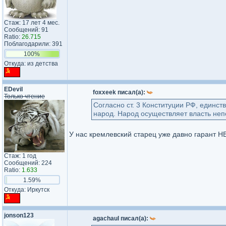
Стаж: 17 лет 4 мес.
Сообщений: 91
Ratio:
26.715
Поблагодарили: 391
100%
Откуда: из детства
EDevil
foxxeek писал(а):
Только чтение
Согласно ст. 3 Конституции РФ, единс
народ. Народ осуществляет власть не
У нас кремлевский старец уже давно гарант
Стаж: 1 год
Сообщений: 224
Ratio:
1.633
1.59%
Откуда: Иркутск
jonson123
agachaul писал(а):