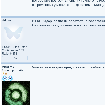
попробуйте повторить попытку немного позже
современных условиях», — добавили в Минц
dakrua
В РКН Задорнов что ли работает на пол ставки
Отзовите из каждой семьи все ножи...ими же 
Стаж: 16 лет 8 мес.
Сообщений: 103
Ratio: 0.858
0%
Minor748
Чуть ли не в каждом предложении
стандартн
Спонсор Клуба