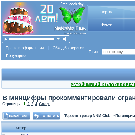
Портал
Форум
Правила оформления
Обход блокировок
Поиск :
Популярное
Устойчивый к блокировка
В Минцифры прокомментировали огран
Страницы:
1
,
2
,
3
,
4
След.
Торрент-трекер NNM-Club
->
Поговорим
Автор