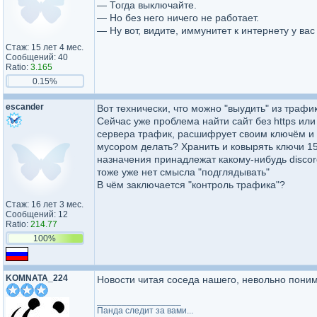
— Тогда выключайте.
— Но без него ничего не работает.
— Ну вот, видите, иммунитет к интернету у ва
Стаж: 15 лет 4 мес.
Сообщений: 40
Ratio:
3.165
0.15%
escander
Вот технически, что можно "выудить" из траф
Сейчас уже проблема найти сайт без https ил
сервера трафик, расшифрует своим ключём и у
мусором делать? Хранить и ковырять ключи 15 
назначения принадлежат какому-нибудь discor
тоже уже нет смысла "подглядывать"
В чём заключается "контроль трафика"?
Стаж: 16 лет 3 мес.
Сообщений: 12
Ratio:
214.77
100%
KOMNATA_224
Новости читая соседа нашего, невольно поним
_________________
Панда следит за вами...