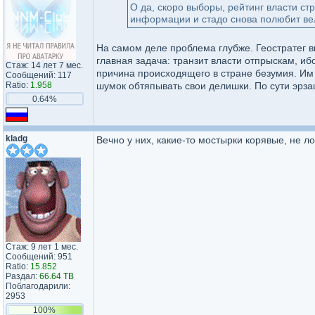
О да, скоро выборы, рейтинг власти ст
информации и стадо снова полюбит ве
На самом деле проблема глубже. Геостратег 
главная задача: транзит власти отпрыскам, иб
Стаж: 14 лет 7 мес.
причина происходящего в стране безумия. Им 
Сообщений: 117
Ratio:
1.958
шумок обтяпывать свои делишки. По сути эрзац
0.64%
kladg
Вечно у них, какие-то мостырки корявые, не л
Стаж: 9 лет 1 мес.
Сообщений: 951
Ratio:
15.852
Раздал:
66.64 TB
Поблагодарили:
2953
100%