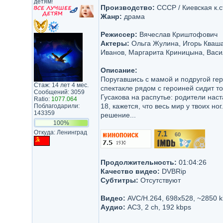
детям!
Производство:
СССР / Киевская к.с
Жанр:
драма
Режиссер:
Вячеслав Криштофович
Актеры:
Ольга Жулина, Игорь Кваша,
Иванов, Маргарита Криницына, Васил
Описание:
Поругавшись с мамой и подругой гер
Стаж: 14 лет 4 мес.
спектакле рядом с героиней сидит то
Сообщений: 3059
Гусакова на распутье: родители наст
Ratio:
1077.064
18, кажется, что весь мир у твоих н
Поблагодарили:
143359
решение...
100%
Откуда: Ленинград
7.1
60
/10
Продолжительность:
01:04:26
Качество видео:
DVBRip
Субтитры:
Отсутствуют
Видео:
AVC/H.264, 698x528, ~2850 k
Аудио:
AC3, 2 ch, 192 kbps