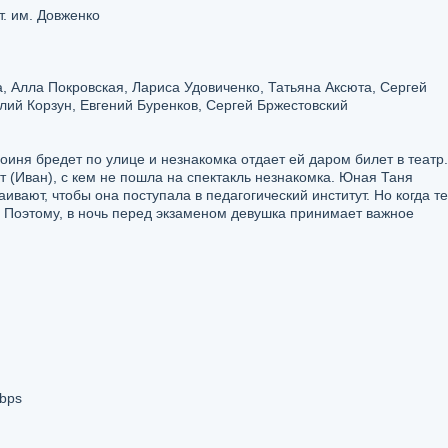
т. им. Довженко
 Алла Покровская, Лариса Удовиченко, Татьяна Аксюта, Сергей
ий Корзун, Евгений Буренков, Сергей Бржестовский
оиня бредет по улице и незнакомка отдает ей даром билет в театр
т (Иван), с кем не пошла на спектакль незнакомка. Юная Таня
аивают, чтобы она поступала в педагогический институт. Но когда т
ог. Поэтому, в ночь перед экзаменом девушка принимает важное
bps