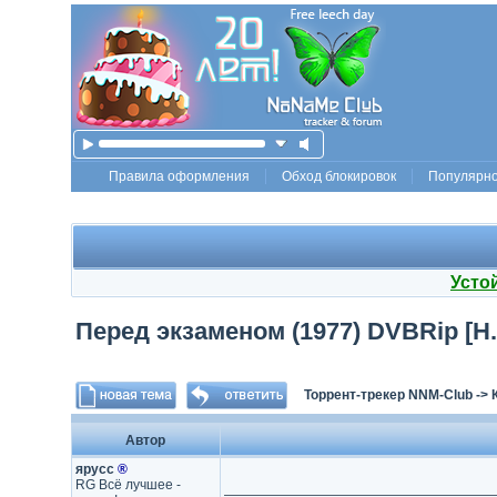
Правила оформления
Обход блокировок
Популярн
Усто
Перед экзаменом (1977) DVBRip [H.
Торрент-трекер NNM-Club
->
Автор
ярусс
®
RG Всё лучшее -