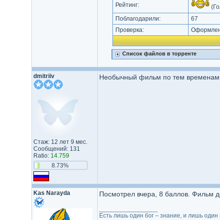
Рейтинг:
(Го
Поблагодарили:
67
Проверка:
Оформлени
Список файлов в торренте
dmitriiv
Необычный фильм по тем временам. С
Стаж: 12 лет 9 мес.
Сообщений: 131
Ratio:
14.759
8.73%
Kas Narayda
Посмотрел вчера, 8 баллов. Фильм д
_________________
Есть лишь один бог – знание, и лишь один 