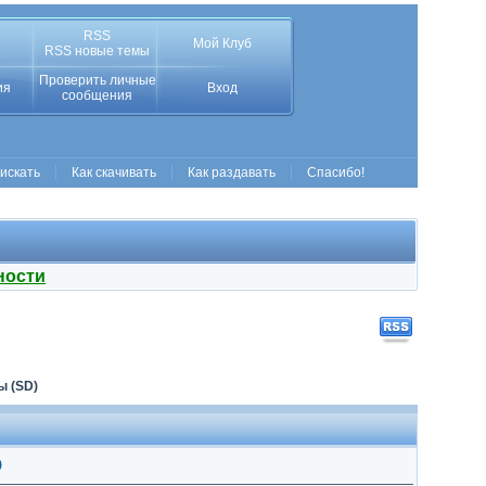
RSS
Мой Клуб
RSS новые темы
Проверить личные
ия
Вход
сообщения
 искать
Как скачивать
Как раздавать
Спасибо!
ности
 (SD)
p