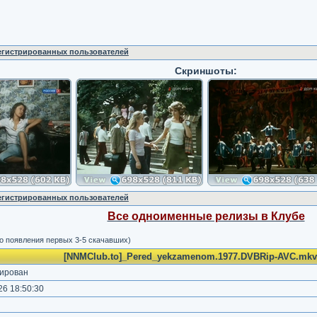
регистрированных пользователей
Скриншоты:
регистрированных пользователей
Все одноименные релизы в Клубе
о появления первых 3-5 скачавших)
[NNMClub.to]_Pered_yekzamenom.1977.DVBRip-AVC.mkv.
ирован
6 18:50:30
)