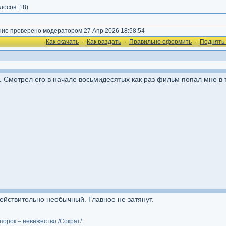
лосов:
18
)
е проверено модератором 27 Апр 2026 18:58:54
Как cкачать
·
Как раздать
·
Правильно оформить
·
Поднять 
мотрел его в начале восьмидесятых как раз фильм попал мне в т
ействительно необычный. Главное не затянут.
порок – невежество /Сократ/