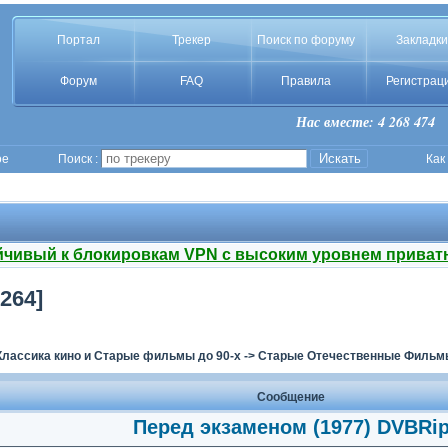
Портал
Трекер
Поиск по форуму
Закладки
Форум
FAQ
Правила
Регистрац
Нас вместе: 4 268 474
ое
Поиск :
Как
йчивый к блокировкам VPN с высоким уровнем приват
264]
Классика кино и Старые фильмы до 90-х
->
Старые Отечественные Фильмы
Сообщение
Перед экзаменом (1977) DVBRi