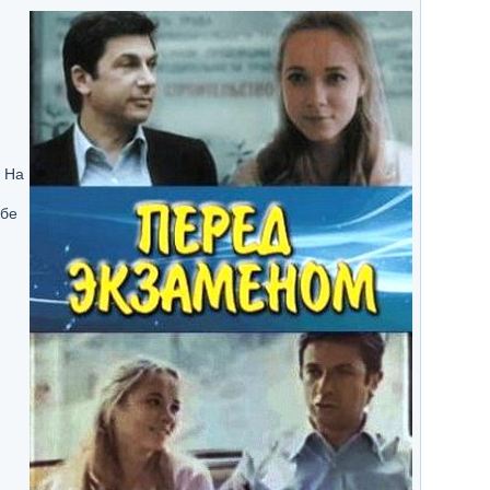
. На
ебе