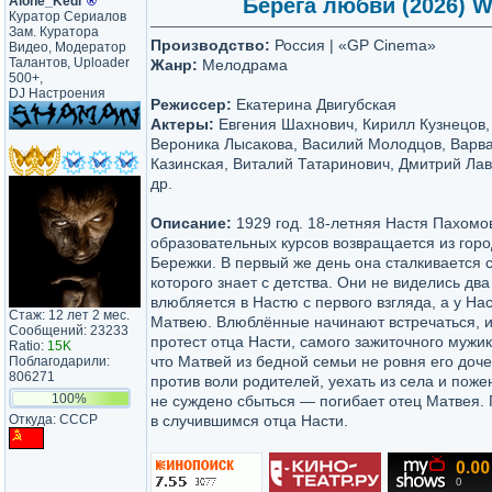
Alone_Kedr
®
Берега любви (2026) WE
Куратор Сериалов
Зам. Куратора
Производство:
Россия | «GP Cinema»
Видео, Модератор
Талантов, Uploader
Жанр:
Мелодрама
500+,
DJ Настроения
Режиссер:
Екатерина Двигубская
Актеры:
Евгения Шахнович, Кирилл Кузнецов,
Вероника Лысакова, Василий Молодцов, Варв
Казинская, Виталий Татаринович, Дмитрий Лав
др.
Описание:
1929 год. 18-летняя Настя Пахомо
образовательных курсов возвращается из горо
Бережки. В первый же день она сталкивается
которого знает с детства. Они не виделись два
влюбляется в Настю с первого взгляда, а у На
Стаж: 12 лет 2 мес.
Матвею. Влюблённые начинают встречаться, и
Сообщений: 23233
протест отца Насти, самого зажиточного мужика
Ratio:
15K
что Матвей из бедной семьи не ровня его доч
Поблагодарили:
806271
против воли родителей, уехать из села и пож
100%
не суждено сбыться — погибает отец Матвея. 
Откуда: CCCP
в случившимся отца Насти.