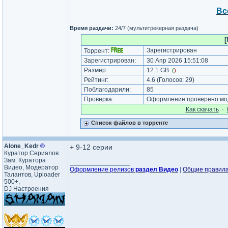
Вс
Время раздачи:
24/7 (мультитрекерная раздача)
[
Зарегистрирован
Торрент:
Зарегистрирован:
30 Апр 2026 15:51:08
Размер:
12.1 GB
(
)
Рейтинг:
4.6
(Голосов:
29
)
Поблагодарили:
85
Проверка:
Оформление проверено мод
Как cкачать
·
Список файлов в торренте
Alone_Kedr
®
+ 9-12 серии
Куратор Сериалов
Зам. Куратора
_________________
Видео, Модератор
Оформление релизов
раздел Видео
|
Общие правил
Талантов, Uploader
500+,
DJ Настроения