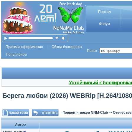
Портал
Форум
Правила оформления
Обход блокировок
Поиск :
Популярное
Устойчивый к блокировка
Берега любви (2026) WEBRip [H.264/1080p]
Торрент-трекер NNM-Club
->
Отечестве
Автор