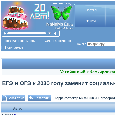
Портал
Форум
Правила оформления
Обход блокировок
Поиск :
Популярное
Устойчивый к блокировка
ЕГЭ и ОГЭ к 2030 году заменит социал
Торрент-трекер NNM-Club
->
Поговорим
Автор