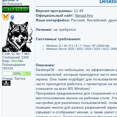
gas34ter
®
Deskto
RG Releasers
Версия программы:
12.49
Официальный сайт:
Nenad Hrg
Язык интерфейса:
Русский, Английский, друг
Лечение:
не требуется
Системные требования:
Windows 11 / 10 / 8.1 / 8 / 7 / Vista / XP (32|64-bit)
Windows Server 2025 / 2022 / 2019 / 2016 / 2012 / 200
Стаж: 11 лет 7 мес.
Сообщений: 2309
Ratio:
243.496
Поблагодарили:
Описание:
265336
DesktopOK - это небольшое, но эффективное
100%
пользователей, которым приходится часто ме
Откуда: Тортуга
экрана. Она также подойдет для пользовател
часто приходится работать с проектором на н
планшете на всех MS Windows!
Программа предназначена для сохранения и 
местоположения иконок на рабочем столе. Ут
настройки для различных пользователей, позв
позицию иконок для разных разрешений экран
скрывает и отображает иконки, а также умеет 
открытые окна. Также присутствует функция а