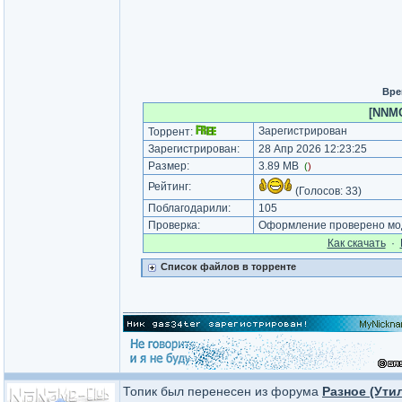
Вре
[NNMC
Зарегистрирован
Торрент:
Зарегистрирован:
28 Апр 2026 12:23:25
Размер:
3.89 MB
(
)
Рейтинг:
(Голосов:
33
)
Поблагодарили:
105
Проверка:
Оформление проверено мод
Как cкачать
·
Список файлов в торренте
_________________
Топик был перенесен из форума
Разное (Ути