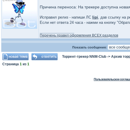
Причина переноса: На трекере доступна нова
Исправил релиз - напиши ЛС
lipi
, дав ссылку на р
Если нет ответа 24 часа - нажми на кнопку "Обра
_________________
Перечень правил оформления ВСЕХ разделов
Показать сообщения:
Торрент-трекер NNM-Club
->
Архив тор
Страница
1
из
1
Пользовательское соглаш