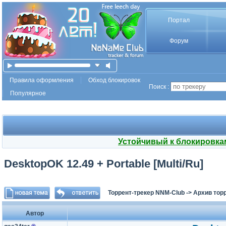
Портал
Форум
Правила оформления
Обход блокировок
Поиск :
Популярное
Устойчивый к блокировка
DesktopOK 12.49 + Portable [Multi/Ru]
Торрент-трекер NNM-Club
->
Архив тор
Автор