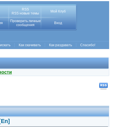
RSS
Мой Клуб
RSS новые темы
Проверить личные
ия
Вход
сообщения
 искать
Как скачивать
Как раздавать
Спасибо!
ности
[En]