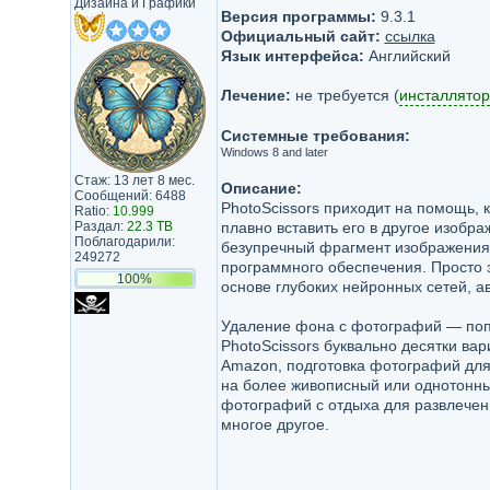
Дизайна и Графики
Версия программы:
9.3.1
Официальный сайт:
ссылка
Язык интерфейса:
Английский
Лечение:
не требуется (
инсталлятор
Системные требования:
Windows 8 and later
Стаж: 13 лет 8 мес.
Описание:
Сообщений: 6488
PhotoScissors приходит на помощь, 
Ratio:
10.999
Раздал:
22.3 TB
плавно вставить его в другое изобр
Поблагодарили:
безупречный фрагмент изображения 
249272
программного обеспечения. Просто 
100%
основе глубоких нейронных сетей, а
Удаление фона с фотографий — поп
PhotoScissors буквально десятки ва
Amazon, подготовка фотографий для 
на более живописный или однотонны
фотографий с отдыха для развлечени
многое другое.