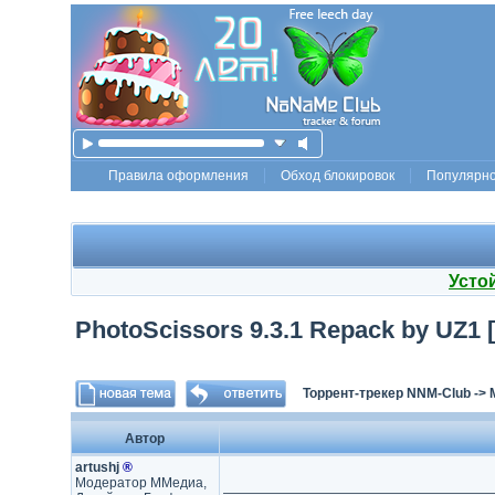
Правила оформления
Обход блокировок
Популярн
Усто
PhotoScissors 9.3.1 Repack by UZ1 
Торрент-трекер NNM-Club
->
Автор
artushj
®
Модератор ММедиа,