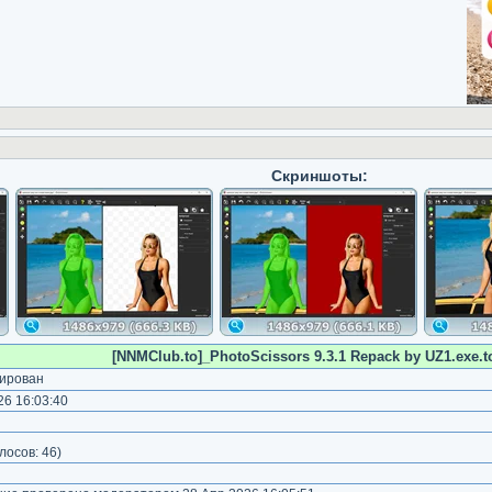
Скриншоты:
[NNMClub.to]_PhotoScissors 9.3.1 Repack by UZ1.exe.to
ирован
6 16:03:40
лосов:
46
)