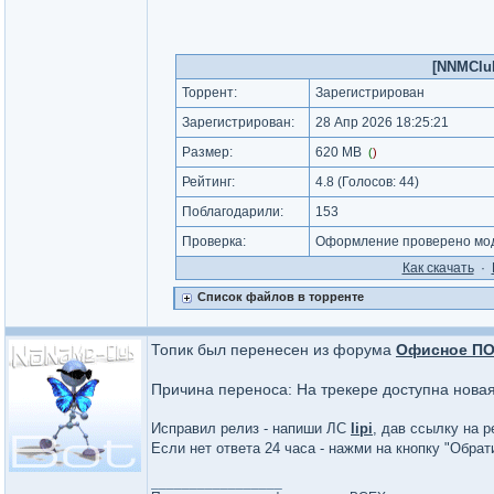
[NNMClub
Торрент:
Зарегистрирован
Зарегистрирован:
28 Апр 2026 18:25:21
Размер:
620 MB
(
)
Рейтинг:
4.8
(Голосов:
44
)
Поблагодарили:
153
Проверка:
Оформление проверено моде
Как cкачать
·
Список файлов в торренте
Топик был перенесен из форума
Офисное П
Причина переноса: На трекере доступна нова
Исправил релиз - напиши ЛС
lipi
, дав ссылку на р
Если нет ответа 24 часа - нажми на кнопку "Обра
_________________