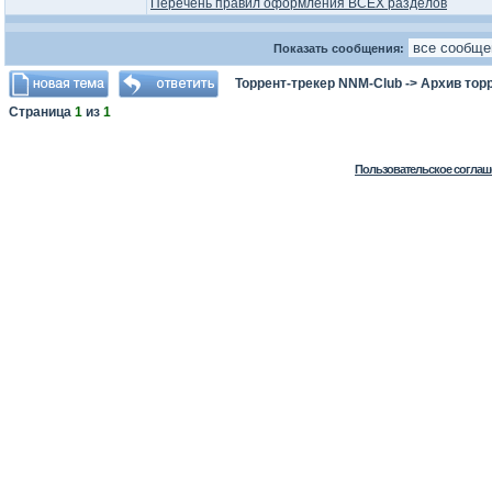
Перечень правил оформления ВСЕХ разделов
Показать сообщения:
Торрент-трекер NNM-Club
->
Архив тор
Страница
1
из
1
Пользовательское соглаш