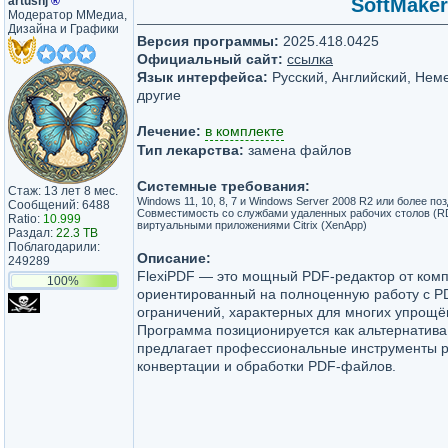
artushj
®
SoftMaker
Модератор ММедиа,
Дизайна и Графики
Версия программы:
2025.418.0425
Официальный сайт:
ссылка
Язык интерфейса:
Русский, Английский, Неме
другие
Лечение:
в комплекте
Тип лекарства:
замена файлов
Системные требования:
Стаж: 13 лет 8 мес.
Windows 11, 10, 8, 7 и Windows Server 2008 R2 или более по
Сообщений: 6488
Совместимость со службами удаленных рабочих столов (RDS
Ratio:
10.999
виртуальными приложениями Citrix (XenApp)
Раздал:
22.3 TB
Поблагодарили:
Описание:
249289
FlexiPDF — это мощный PDF-редактор от комп
100%
ориентированный на полноценную работу с P
ограничений, характерных для многих упрощ
Программа позиционируется как альтернатива 
предлагает профессиональные инструменты р
конвертации и обработки PDF-файлов.