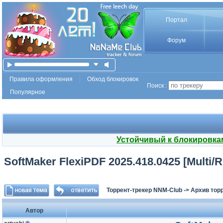
Портал
Форум
Правила оформления
Обход блокировок
Поиск :
Популярное
Устойчивый к блокировка
SoftMaker FlexiPDF 2025.418.0425 [Multi/R
Торрент-трекер NNM-Club
->
Архив тор
Автор