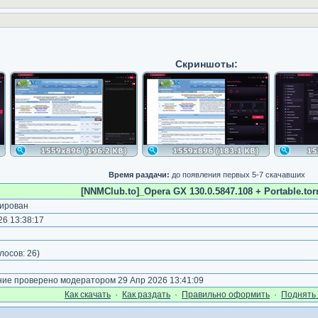
Скриншоты:
Время раздачи:
до появления первых 5-7 скачавших
[NNMClub.to]_Opera GX 130.0.5847.108 + Portable.tor
ирован
6 13:38:17
лосов:
26
)
е проверено модератором 29 Апр 2026 13:41:09
Как cкачать
·
Как раздать
·
Правильно оформить
·
Поднять 