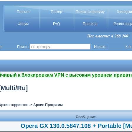
Портал
Трекер
Поиск по форуму
Закладки
Форум
FAQ
Правила
Регистрац
Нас вместе: 4 268 260
ое
Поиск :
Как
йчивый к блокировкам VPN с высоким уровнем приват
Multi/Ru]
Архив торрентов
->
Архив Программ
Сообщение
Opera GX 130.0.5847.108 + Portable [Mu