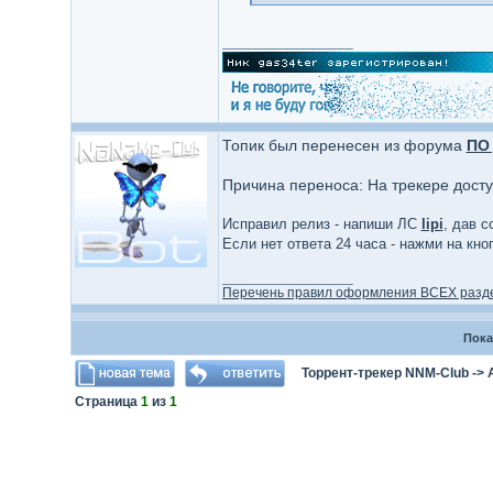
_________________
Топик был перенесен из форума
ПО 
Причина переноса: На трекере дост
Исправил релиз - напиши ЛС
lipi
, дав с
Если нет ответа 24 часа - нажми на кн
_________________
Перечень правил оформления ВСЕХ разд
Пока
Торрент-трекер NNM-Club
->
Страница
1
из
1