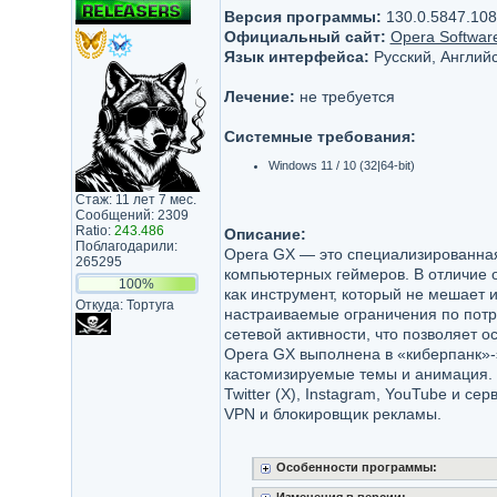
Версия программы:
130.0.5847.108
Официальный сайт:
Opera Softwar
Язык интерфейса:
Русский, Английс
Лечение:
не требуется
Системные требования:
Windows 11 / 10 (32|64-bit)
Стаж: 11 лет 7 мес.
Сообщений: 2309
Ratio:
243.486
Описание:
Поблагодарили:
Opera GX — это специализированная
265295
компьютерных геймеров. В отличие 
100%
как инструмент, который не мешает и
Откуда: Тортуга
настраиваемые ограничения по потр
сетевой активности, что позволяет о
Opera GX выполнена в «киберпанк»-э
кастомизируемые темы и анимация. Т
Twitter (X), Instagram, YouTube и с
VPN и блокировщик рекламы.
Особенности программы: