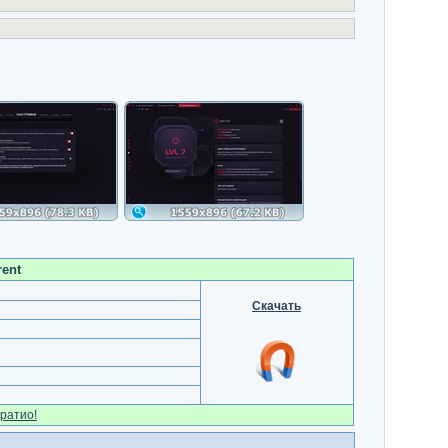
rent
Скачать
ратио!