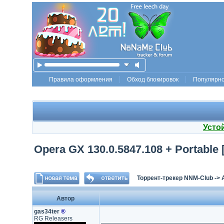
Правила оформления
Обход блокировок
Популярн
Усто
Opera GX 130.0.5847.108 + Portable [
Торрент-трекер NNM-Club
->
Автор
gas34ter
®
RG Releasers