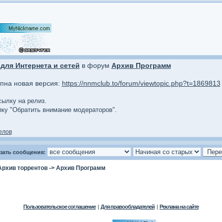
для Интернета и сетей
в форум
Архив Программ
упна новая версия:
https://nnmclub.to/forum/viewtopic.php?t=1869813
сылку на релиз.
опку "Обратить внимание модераторов".
елов
зать сообщения:
Архив торрентов
->
Архив Программ
Пользовательское соглашение
|
Для правообладателей
|
Реклама на сайте