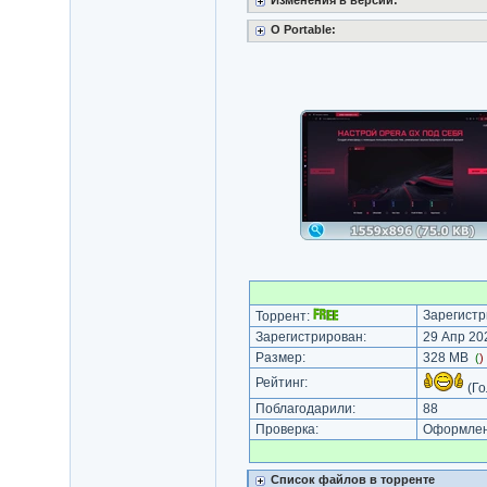
Изменения в версии:
O Portable:
Зарегистр
Торрент:
Зарегистрирован:
29 Апр 202
Размер:
328 MB
(
)
Рейтинг:
(Го
Поблагодарили:
88
Проверка:
Оформлени
Список файлов в торренте