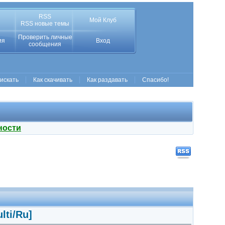
RSS
Мой Клуб
RSS новые темы
Проверить личные
ия
Вход
сообщения
 искать
Как скачивать
Как раздавать
Спасибо!
ности
lti/Ru]