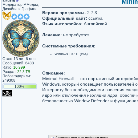
artushj
®
Minim
Модератор ММедиа,
Дизайна и Графики
Версия программы:
2.7.3
Официальный сайт:
ссылка
Язык интерфейса:
Английский
Лечение:
не требуется
Системные требования:
Windows 10 / 11 (x64)
Стаж: 13 лет 8 мес.
Сообщений: 6488
Ratio:
10.999
Раздал:
22.3 TB
Описание:
Поблагодарили:
Minimal Firewall — это портативный интерфей
249308
Windows, который оповещает пользователей о
100%
Интернету без необходимости внесения спец
ядро ​​или отключения изоляции ядра, обеспе
безопасностью Window Defender и функционал
Дополнительная информация: