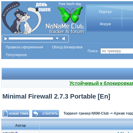
Портал
Форум
Правила оформления
Обход блокировок
Поиск :
Популярное
Устойчивый к блокировка
Minimal Firewall 2.7.3 Portable [En]
Торрент-трекер NNM-Club
->
Архив тор
Автор