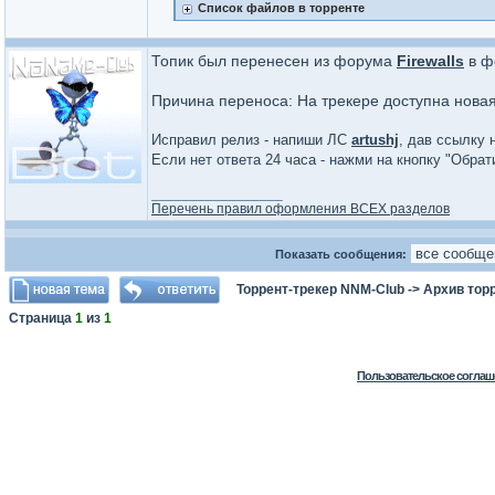
Список файлов в торренте
Топик был перенесен из форума
Firewalls
в ф
Причина переноса: На трекере доступна нова
Исправил релиз - напиши ЛС
artushj
, дав ссылку 
Если нет ответа 24 часа - нажми на кнопку "Обра
_________________
Перечень правил оформления ВСЕХ разделов
Показать сообщения:
Торрент-трекер NNM-Club
->
Архив тор
Страница
1
из
1
Пользовательское соглаш