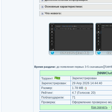
Основные характеристики:
Что нового:
[/cen
Время раздачи:
до появления первых 3-5 скачавших
[NNMClub.
Зарегистрирован
Торрент:
Зарегистрирован:
29 Апр 2026 14:44:40
Размер:
1.78 MB
(
)
Рейтинг:
4.7
(Голосов:
20
)
Поблагодарили:
71
Проверка:
Оформление проверено мод
Как cкачать
·