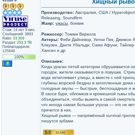
viruse
®
Хищный рывок 
Производство:
Австралия, США / Hyperobject I
Releasing, Soundfirm
Жанр:
ужасы
, боевик
Стаж: 14 лет 9 мес.
Режиссер:
Томми Виркола
Сообщений: 3893
Ratio:
33.309
Актеры:
Фиби Дайневор, Уитни Пик, Джимон Х
Раздал:
253.3 TB
Клаузен, Данте Убальди, Сами Афуни, Тайлер
Поблагодарили:
Хансен и др.
125640
100%
Описание:
Когда ураган пятой категории обрушивается н
городок, жители оказываются в ловушке. Ст
вода затапливает улицы, а вместе с ней прих
глубины морской бездны в затопленные дома 
голодные акулы — быстрые, беспощадные и ж
В хаосе бури, обломков и кромешной тьмы о
объединиться, чтобы выжить в самой смертел
что иногда самая большая угроза — это не вет
прячется в них.
Хищный рывок — напряжённый survival-трилле
пишутся зубами.
5.0
32,090
/10