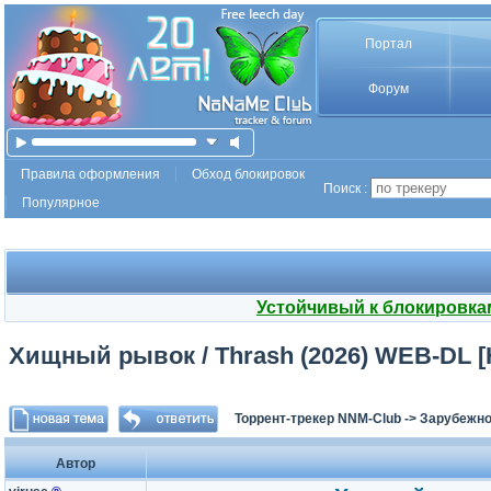
Портал
Форум
Правила оформления
Обход блокировок
Поиск :
Популярное
Устойчивый к блокировка
Хищный рывок / Thrash (2026) WEB-DL [H
Торрент-трекер NNM-Club
->
Зарубежно
Автор