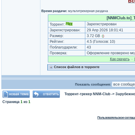
Вс
Время раздачи:
мультитрекерная раздача
[NNMClub.to]_T
Зарегистрирован
Торрент:
Зарегистрирован:
29 Апр 2026 18:01:41
Размер:
3.72 GB
(
)
Рейтинг:
4.5
(Голосов:
10
)
Поблагодарили:
43
Проверка:
Оформление проверено мод
Как cкачать
·
Список файлов в торренте
Показать сообщения:
Торрент-трекер NNM-Club
->
Зарубежно
Страница
1
из
1
Пользовательское соглаш