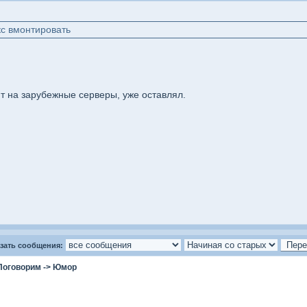
с вмонтировать
ит на зарубежные серверы, уже оставлял.
зать сообщения:
Поговорим
->
Юмор