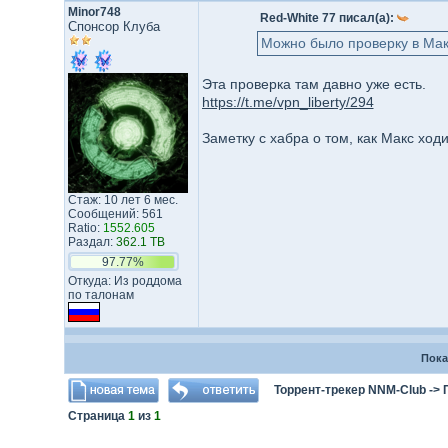
Minor748
Red-White 77 писал(а):
Спонсор Клуба
Можно было проверку в Мак
Эта проверка там давно уже есть.
https://t.me/vpn_liberty/294
Заметку с хабра о том, как Макс ход
Стаж: 10 лет 6 мес.
Сообщений: 561
Ratio:
1552.605
Раздал:
362.1 TB
97.77%
Откуда: Из роддома
по талонам
Пока
Торрент-трекер NNM-Club
->
Страница
1
из
1