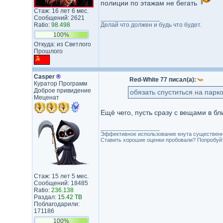
полиции по этажам не бегать
Стаж: 16 лет 6 мес.
Сообщений: 2621
_________________
Ratio:
98.498
Делай что должен и будь что будет.
100%
Откуда: из Светлого
Прошлого
Casper
®
Red-White 77 писал(а):
Куратор Программ
Доброе привидение
обязать спуститься на парко
Меценат
Ещё чего, пусть сразу с вещами в бл
_________________
Эффективное использование кнута существенн
Ставить хорошие оценки пробовали? Попробуйте
Стаж: 15 лет 5 мес.
Сообщений: 18485
Ratio:
236.138
Раздал:
15.42 TB
Поблагодарили:
171186
100%