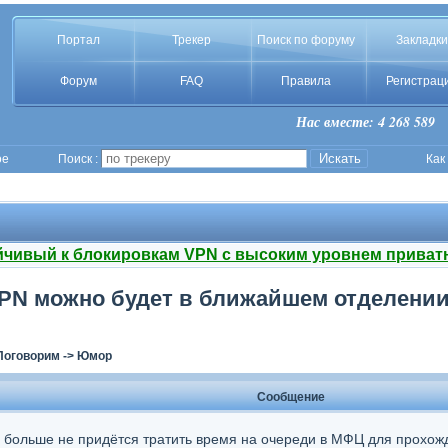
Портал
Трекер
Поиск по форуму
Закладки
Форум
FAQ
Правила
Регистрац
Нас вместе: 4 268 589
ое
Поиск :
Как
йчивый к блокировкам VPN с высоким уровнем приват
VPN можно будет в ближайшем отделени
Поговорим
->
Юмор
Сообщение
 больше не придётся тратить время на очереди в МФЦ для прохожд