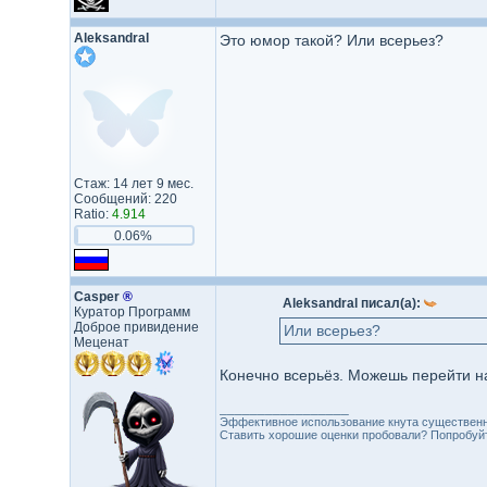
Aleksandral
Это юмор такой? Или всерьез?
Стаж: 14 лет 9 мес.
Сообщений: 220
Ratio:
4.914
0.06%
Casper
®
Aleksandral писал(а):
Куратор Программ
Доброе привидение
Или всерьез?
Меценат
Конечно всерьёз. Можешь перейти на
_________________
Эффективное использование кнута существенн
Ставить хорошие оценки пробовали? Попробуйте