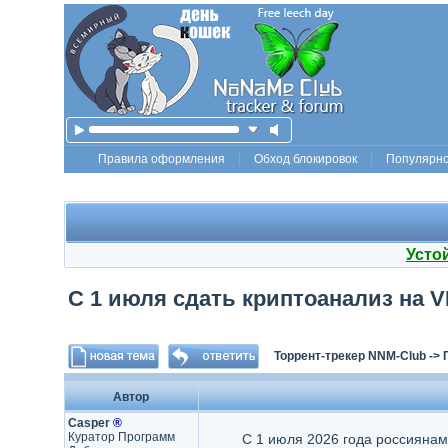
Правила оформления
Обход блокировок
Популярн
Усто
С 1 июля сдать криптоанализ на 
Торрент-трекер NNM-Club
->
Автор
Casper
®
Куратор Программ
С 1 июля 2026 года россиянам