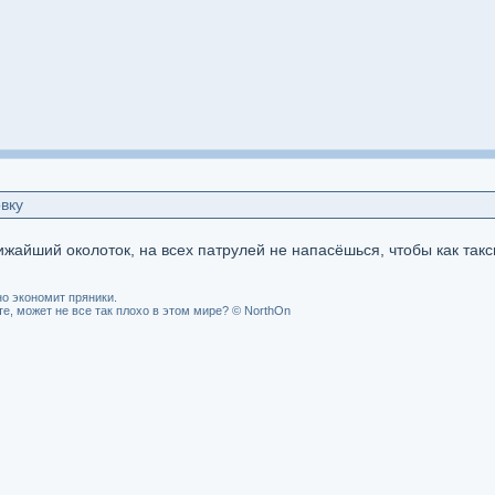
вку
ижайший околоток, на всех патрулей не напасёшься, чтобы как такс
о экономит пряники.
, может не все так плохо в этом мире? © NorthOn