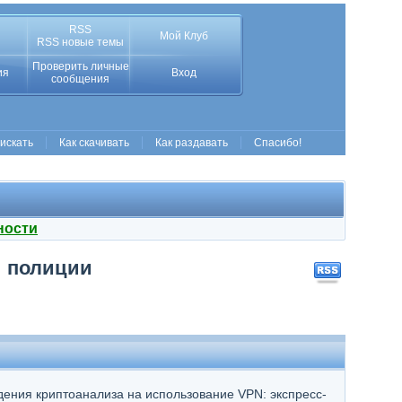
RSS
Мой Клуб
RSS новые темы
Проверить личные
ия
Вход
сообщения
 искать
Как скачивать
Как раздавать
Спасибо!
ности
и полиции
ения криптоанализа на использование VPN: экспресс-