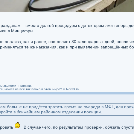
гражданам – вместо долгой процедуры с детектором лжи теперь до
вили в Минцифры.
те анализа, как и ранее, составляет 30 календарных дней, после ч
применяться те же наказания, как и при выявлении запрещённых б
о экономит пряники.
, может не все так плохо в этом мире? © NorthOn
нам больше не придётся тратить время на очереди в МФЦ для про
 пройти в ближайшем районном отделении полиции.
ировать
В случае чего, по результатам проверки, обязать спусти