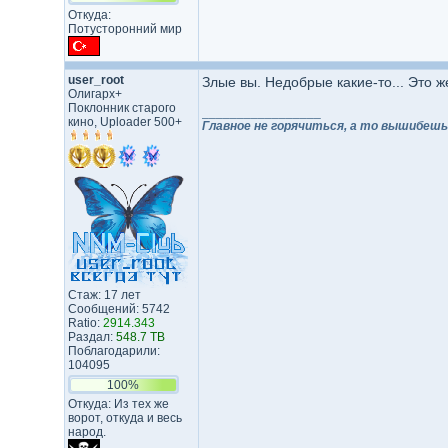
Откуда:
Потусторонний мир
user_root
Злые вы. Недобрые какие-то... Это ж
Олигарх+
Поклонник старого
_________________
кино, Uploader 500+
Главное не горячиться, а то вышибешь
Стаж: 17 лет
Сообщений: 5742
Ratio:
2914.343
Раздал:
548.7 TB
Поблагодарили:
104095
100%
Откуда: Из тех же
ворот, откуда и весь
народ.