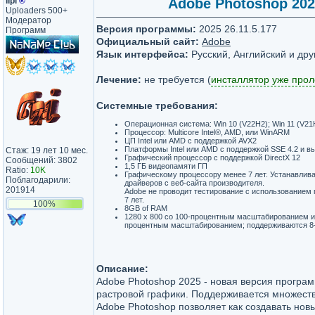
lipi
®
Adobe Photoshop 2025 
Uploaders 500+
Модератор
Версия программы:
2025 26.11.5.177
Программ
Официальный сайт:
Adobe
Язык интерфейса:
Русский, Английский и дру
Лечение:
не требуется (
инсталлятор уже про
Системные требования:
Операционная система: Win 10 (V22H2); Win 11 (V21
Процессор: Multicore Intel®, AMD, или WinARM
ЦП Intel или AMD с поддержкой AVX2
Платформы Intel или AMD с поддержкой SSE 4.2 и 
Стаж: 19 лет 10 мес.
Графический процессор с поддержкой DirectX 12
Сообщений: 3802
1,5 ГБ видеопамяти ГП
Ratio:
10K
Графическому процессору менее 7 лет. Устанавлив
Поблагодарили:
драйверов с веб-сайта производителя.
201914
Adobe не проводит тестирование с использованием
7 лет.
100%
8GB of RAM
1280 x 800 со 100-процентным масштабированием ил
процентным масштабированием; поддерживаются 8-,
Описание:
Adobe Photoshop 2025 - новая версия програ
растровой графики. Поддерживается множест
Adobe Photoshop позволяет как создавать нов