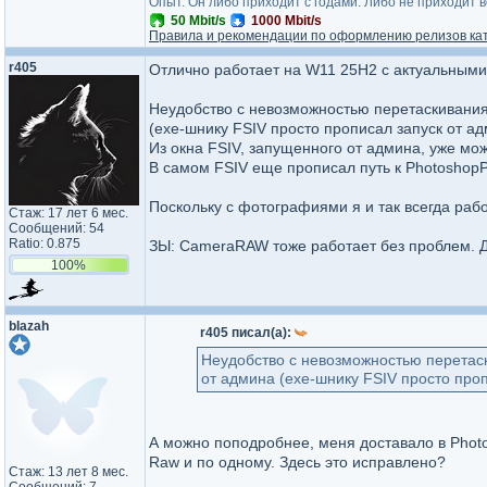
Опыт. Он либо приходит с годами. Либо не приходит 
50 Mbit/s
1000 Mbit/s
Правила и рекомендации по оформлению релизов ка
r405
Отлично работает на W11 25H2 с актуальным
Неудобство с невозможностью перетаскивания
(exe-шнику FSIV просто прописал запуск от ад
Из окна FSIV, запущенного от админа, уже мо
В самом FSIV еще прописал путь к PhotoshopP
Поскольку с фотографиями я и так всегда рабо
Стаж: 17 лет 6 мес.
Сообщений: 54
Ratio: 0.875
ЗЫ: CameraRAW тоже работает без проблем. 
100%
blazah
r405 писал(а):
Неудобство с невозможностью перетас
от админа (exe-шнику FSIV просто проп
А можно поподробнее, меня доставало в Photo
Raw и по одному. Здесь это исправлено?
Стаж: 13 лет 8 мес.