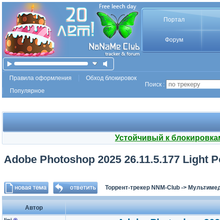
Портал
Форум
Правила оформления
Обход блокировок
Поиск :
Популярное
Устойчивый к блокировка
Adobe Photoshop 2025 26.11.5.177 Light Po
Торрент-трекер NNM-Club
->
Мультимед
Автор