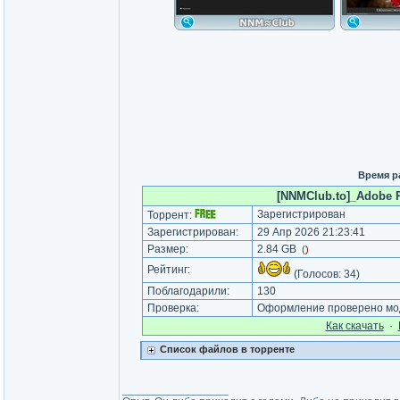
Время р
[NNMClub.to]_Adobe Ph
Зарегистрирован
Торрент:
Зарегистрирован:
29 Апр 2026 21:23:41
Размер:
2.84 GB
(
)
Рейтинг:
(Голосов:
34
)
Поблагодарили:
130
Проверка:
Оформление проверено мод
Как cкачать
·
Список файлов в торренте
_________________