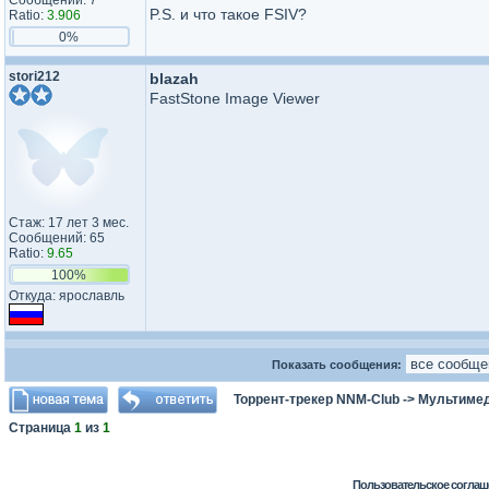
Сообщений: 7
P.S. и что такое FSIV?
Ratio:
3.906
0%
stori212
blazah
FastStone Image Viewer
Стаж: 17 лет 3 мес.
Сообщений: 65
Ratio:
9.65
100%
Откуда: ярославль
Показать сообщения:
Торрент-трекер NNM-Club
->
Мультимед
Страница
1
из
1
Пользовательское соглаш