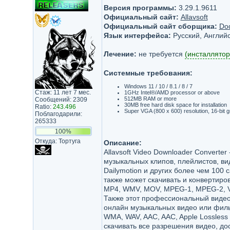
Версия программы:
3.29.1.9611
Официальный сайт:
Allavsoft
Официальный сайт сборщика:
Do
Язык интерфейса:
Русский, Английс
Лечение:
не требуется
(инсталлятор
Системные требования:
Windows 11 / 10 / 8.1 / 8 / 7
Стаж: 11 лет 7 мес.
1GHz Intel®/AMD processor or above
512MB RAM or more
Сообщений: 2309
30MB free hard disk space for installation
Ratio:
243.496
Super VGA (800 x 600) resolution, 16-bit g
Поблагодарили:
265333
100%
Откуда: Тортуга
Описание:
Allavsoft Video Downloader Converte
музыкальных клипов, плейлистов, вид
Dailymotion и других более чем 100 
также может скачивать и конвертиро
MP4, WMV, MOV, MPEG-1, MPEG-2, VO
Также этот профессиональный видео 
онлайн музыкальных видео или филь
WMA, WAV, AAC, AAC, Apple Lossless 
скачивать все разрешения видео, дос