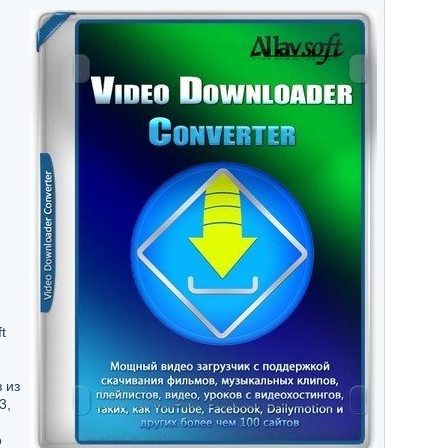
t
 из
3,
о