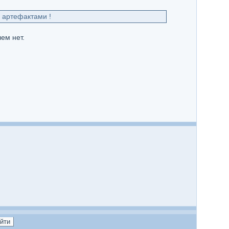
 артефактами !
ем нет.