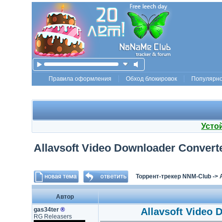
Правила оформления
Обход блокировок
Популярн
Усто
Allavsoft Video Downloader Converte
Торрент-трекер NNM-Club
->
Автор
gas34ter
®
Allavsoft Video 
RG Releasers