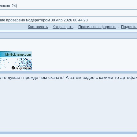
лосов:
24
)
е проверено модератором 30 Апр 2026 00:44:28
Как cкачать
·
Как раздать
·
Правильно оформить
·
Поднять 
го думает прежде чем скачать! А затем видео с какими-то артефак