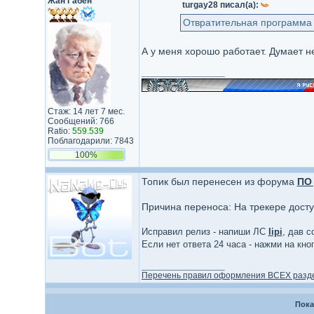
Жан Габен
turgay28 писал(а):
Отвратительная программа о
А у меня хорошо работает. Думает не
_________________
Стаж: 14 лет 7 мес.
Сообщений: 766
Ratio:
559.539
Поблагодарили: 7843
100%
Топик был перенесен из форума
ПО 
Причина переноса: На трекере дост
Исправил релиз - напиши ЛС
lipi
, дав с
Если нет ответа 24 часа - нажми на кн
_________________
Перечень правил оформления ВСЕХ разд
Пока