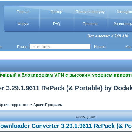
Портал
Трекер
Поиск по форуму
Закладки
Форум
FAQ
Правила
Регистрац
Нас вместе: 4 268 416
ое
Поиск :
Как
йчивый к блокировкам VPN с высоким уровнем приват
r 3.29.1.9611 RePack (& Portable) by Dodak
Архив торрентов
->
Архив Программ
Сообщение
Downloader Converter 3.29.1.9611 RePack (& Po