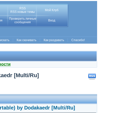
RSS
Мой Клуб
RSS новые темы
Проверить личные
ия
Вход
сообщения
 искать
Как скачивать
Как раздавать
Спасибо!
ности
aedr [Multi/Ru]
rtable) by Dodakaedr [Multi/Ru]