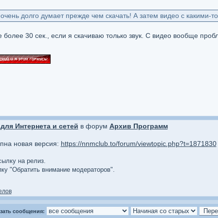
чень долго думает прежде чем скачать! А затем видео с какими-то
 более 30 сек., если я скачиваю только звук. С видео вообще пробл
для Интернета и сетей
в форум
Архив Программ
упна новая версия:
https://nnmclub.to/forum/viewtopic.php?t=1871830
сылку на релиз.
опку "Обратить внимание модераторов".
елов
зать сообщения: