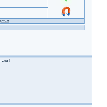
ратио!
тами !