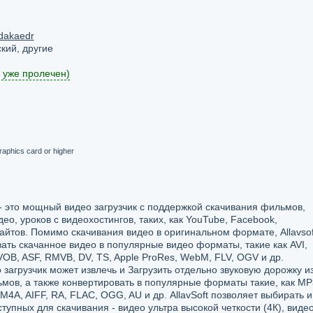
dakaedr
кий, другие
 уже пролечен)
raphics card or higher
r - это мощный видео загрузчик с поддержкой скачивания фильмов,
ео, уроков с видеохостингов, таких, как YouTube, Facebook,
сайтов. Помимо скачивания видео в оригинальном формате, Allavsof
вать скачанное видео в популярные видео форматы, такие как AVI,
B, ASF, RMVB, DV, TS, Apple ProRes, WebM, FLV, OGV и др.
загрузчик может извлечь и Загрузить отдельно звуковую дорожку из
мов, а также конвертировать в популярные форматы такие, как MP
M4A, AIFF, RA, FLAC, OGG, AU и др. AllavSoft позволяет выбирать и
тупных для скачивания - видео ультра высокой четкости (4К), виде